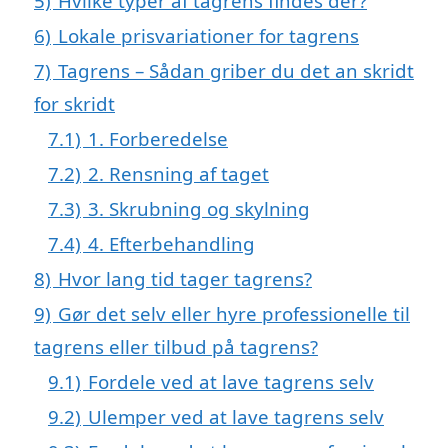
5)
Hvilke typer af tagrens findes der?
6)
Lokale prisvariationer for tagrens
7)
Tagrens – Sådan griber du det an skridt
for skridt
7.1)
1. Forberedelse
7.2)
2. Rensning af taget
7.3)
3. Skrubning og skylning
7.4)
4. Efterbehandling
8)
Hvor lang tid tager tagrens?
9)
Gør det selv eller hyre professionelle til
tagrens eller tilbud på tagrens?
9.1)
Fordele ved at lave tagrens selv
9.2)
Ulemper ved at lave tagrens selv