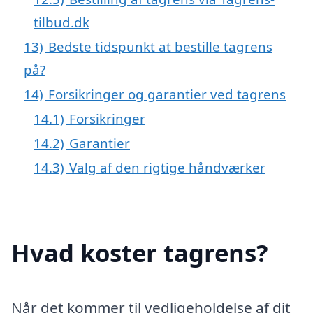
tilbud.dk
13)
Bedste tidspunkt at bestille tagrens
på?
14)
Forsikringer og garantier ved tagrens
14.1)
Forsikringer
14.2)
Garantier
14.3)
Valg af den rigtige håndværker
Hvad koster tagrens?
Når det kommer til vedligeholdelse af dit