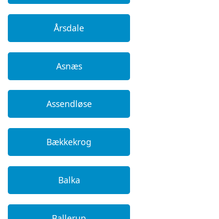
Årsdale
Asnæs
Assendløse
Bækkekrog
Balka
Ballerup