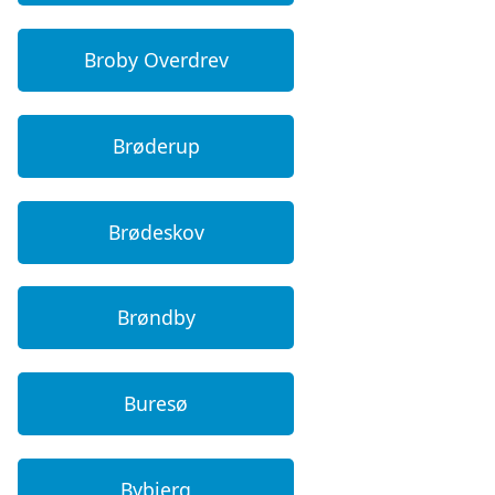
Broby Overdrev
Brøderup
Brødeskov
Brøndby
Buresø
Bybjerg