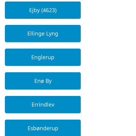
Ejby (4623)
Ellinge Lyng
Englerup
Enø By
Errindlev
Esbønderup