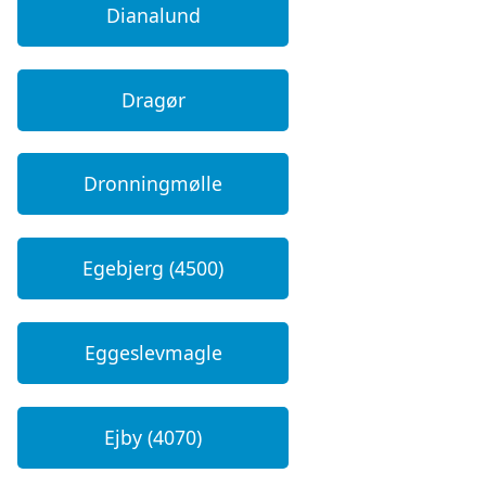
Dianalund
Dragør
Dronningmølle
Egebjerg (4500)
Eggeslevmagle
Ejby (4070)