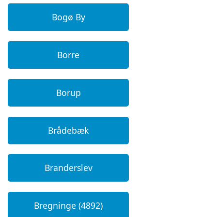
Bogø By
Borre
Borup
Brådebæk
Branderslev
Bregninge (4892)