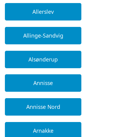
Allerslev
Allinge-Sandvig
Alsønderup
Annisse
Annisse Nord
Arnakke