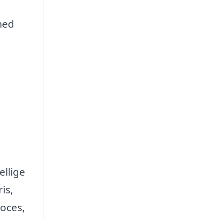
 med
ellige
is,
roces,