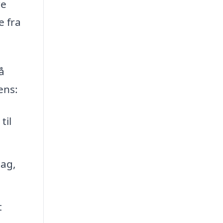
re
e fra
å
ens:
til
tag,
t