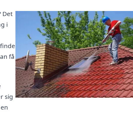
? Det
g i
 finde
kan få
e
r sig
den