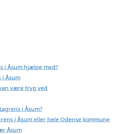
ns i Åsum hjælpe med?
s i Åsum
 kan være tryg ved
tagrens i Åsum?
agrens i Åsum eller hele Odense kommune
 nær Åsum