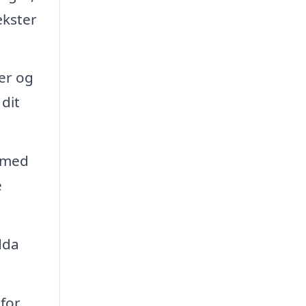
ækster
er og
 dit
 med
e
dda
 for