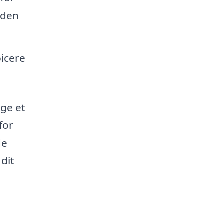
uden
picere
lge et
for
de
 dit