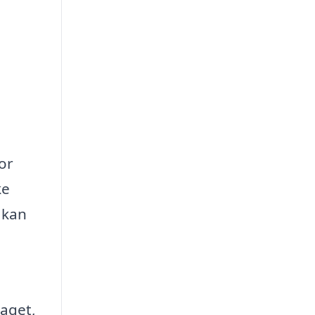
tor
ke
 kan
aget,