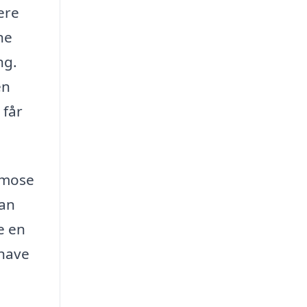
ere
ne
ng.
en
 får
nemose
kan
e en
 have