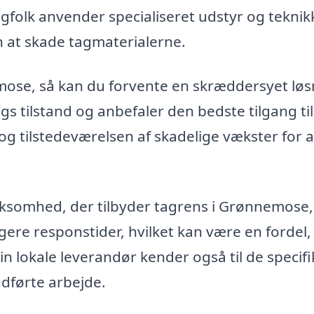
gfolk anvender specialiseret udstyr og teknik
n at skade tagmaterialerne.
mose, så kan du forvente en skræddersyet løs
gs tilstand og anbefaler den bedste tilgang til
og tilstedeværelsen af skadelige vækster for a
irksomhed, der tilbyder tagrens i Grønnemose,
re responstider, hvilket kan være en fordel,
n lokale leverandør kender også til de specif
udførte arbejde.