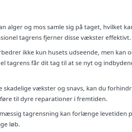
an alger og mos samle sig på taget, hvilket ka
essionel tagrens fjerner disse vækster effektivt.
orbedrer ikke kun husets udseende, men kan 
 tagrens får dit tag til at se nyt og indbyde
e skadelige vækster og snavs, kan du forhind
øre til dyre reparationer i fremtiden.
mæssig tagrensning kan forlænge levetiden p
nge løb.