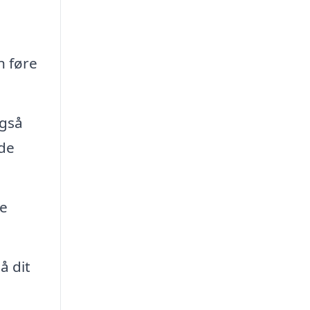
n føre
også
nde
re
å dit