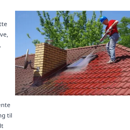
tte
ve,
,
ente
g til
dt