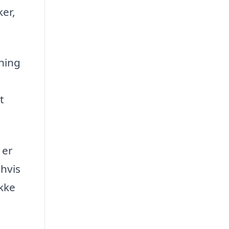
ker,
ning
t
 er
 hvis
ikke