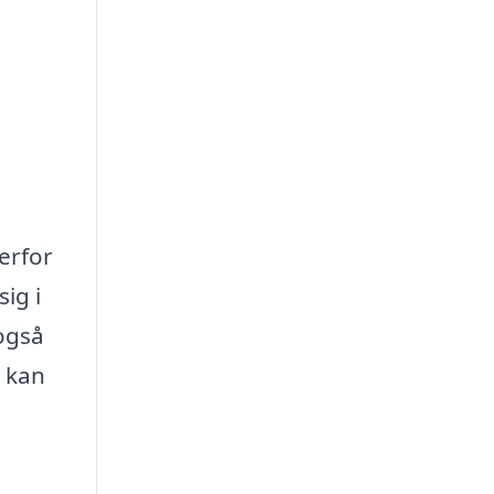
erfor
ig i
også
m kan