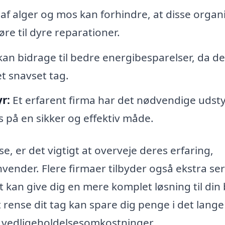
af alger og mos kan forhindre, at disse orga
re til dyre reparationer.
kan bidrage til bedre energibesparelser, da de
et snavset tag.
r:
Et erfarent firma har det nødvendige udst
s på en sikker og effektiv måde.
e, er det vigtigt at overveje deres erfaring,
ender. Flere firmaer tilbyder også ekstra ser
 kan give dig en mere komplet løsning til din 
at rense dit tag kan spare dig penge i det lange
g vedligeholdelsesomkostninger.