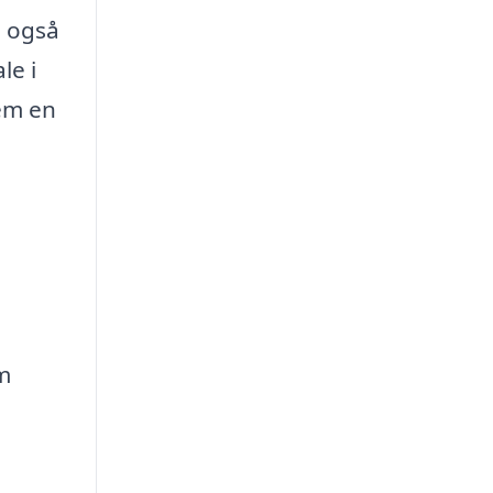
n også
le i
nem en
m