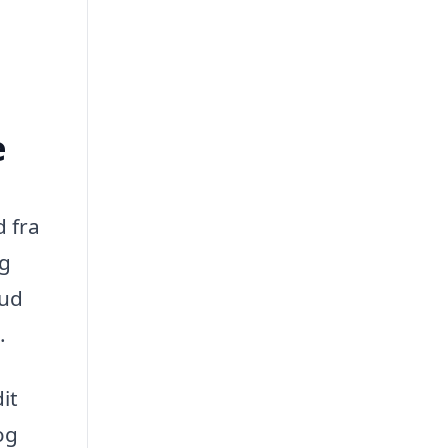
e
d fra
ig
bud
.
it
og