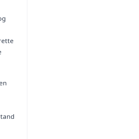
og
rette
e
men
stand