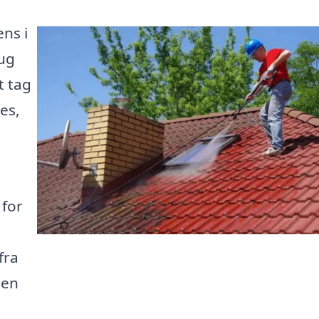
ens i
ug
t tag
es,
 for
fra
 en