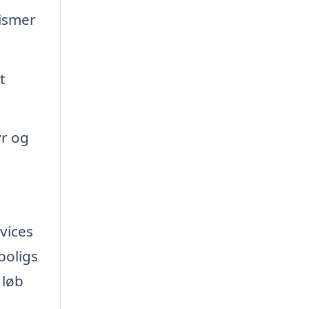
nismer
t
yr og
vices
boligs
 løb