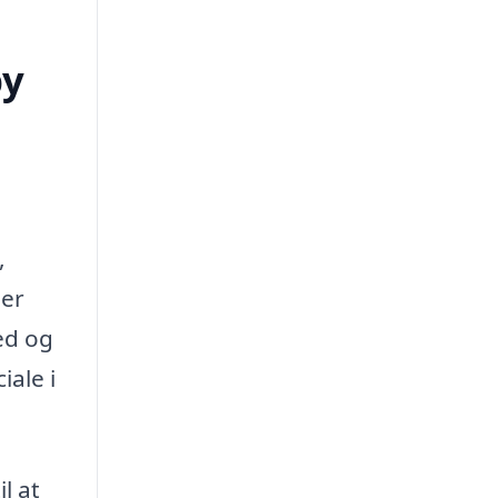
by
,
der
ed og
iale i
l at