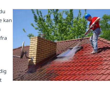
 du
de kan
n
fra
dig
t