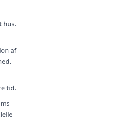
t hus.
ion af
hed.
e tid.
jems
ielle