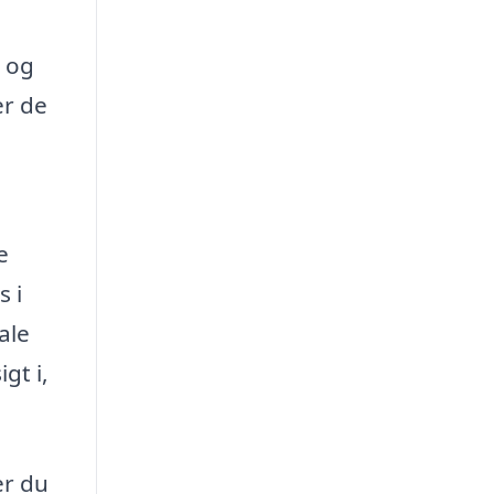
d og
er de
e
s i
ale
gt i,
er du