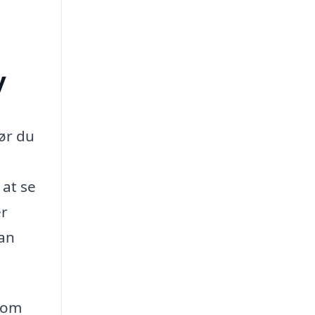
y
før du
 at se
er
kan
 som