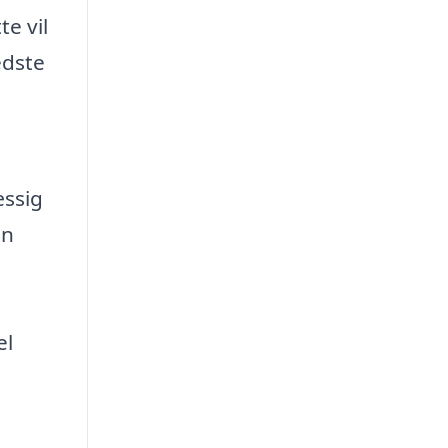
e vil
edste
æssig
an
el