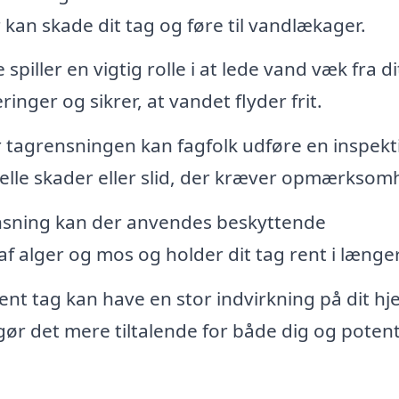
 kan skade dit tag og føre til vandlækager.
piller en vigtig rolle i at lede vand væk fra di
nger og sikrer, at vandet flyder frit.
tagrensningen kan fagfolk udføre en inspekt
tuelle skader eller slid, der kræver opmærksom
nsning kan der anvendes beskyttende
f alger og mos og holder dit tag rent i længer
ent tag kan have en stor indvirkning på dit h
ør det mere tiltalende for både dig og potent