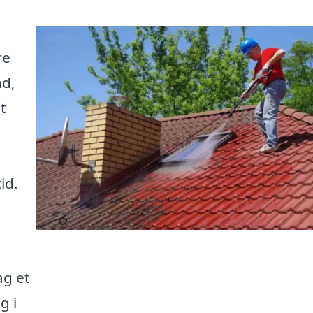
re
nd,
t
id.
ag et
g i