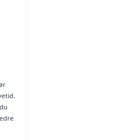
ør
etid.
 du
bedre