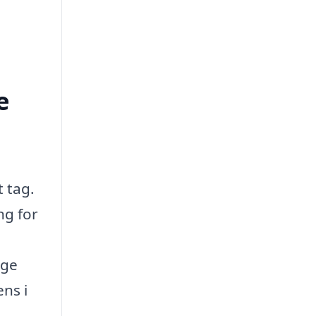
e
 tag.
ng for
ige
ns i