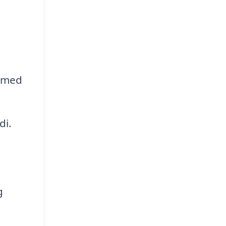
e med
di.
g