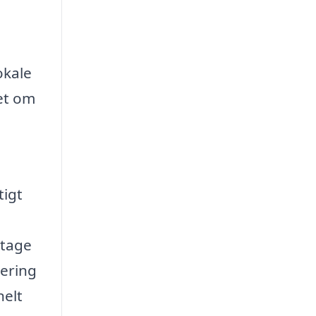
okale
set om
tigt
 tage
tering
nelt