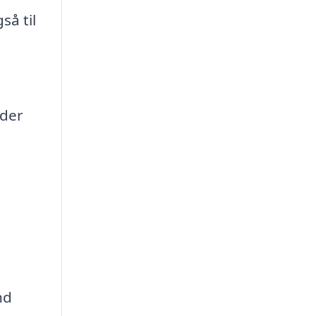
så til
 der
nd