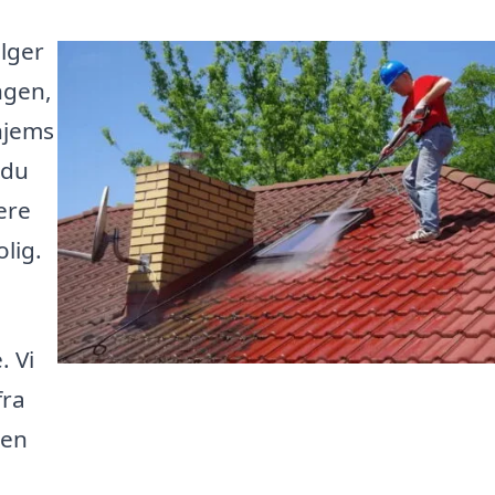
alger
ngen,
 hjems
 du
ere
olig.
. Vi
fra
den