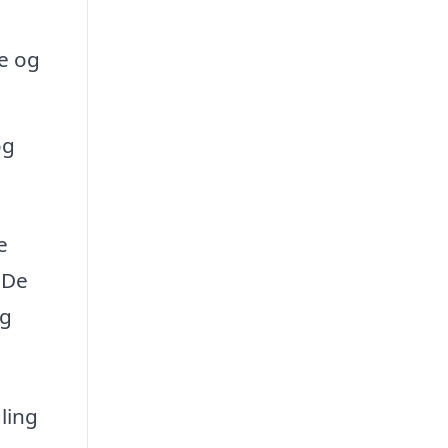
e og
og
e
 De
og
ling