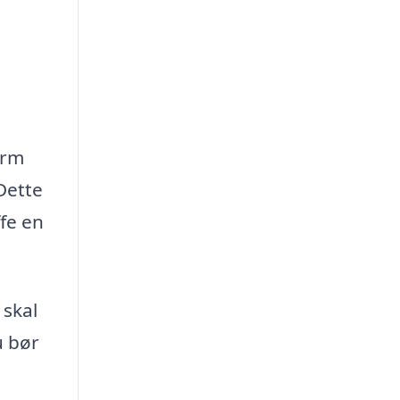
orm
Dette
fe en
 skal
u bør