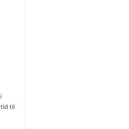
i
id til