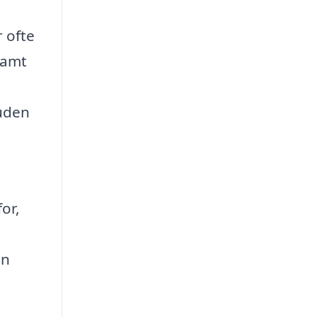
 ofte
samt
suden
for,
an