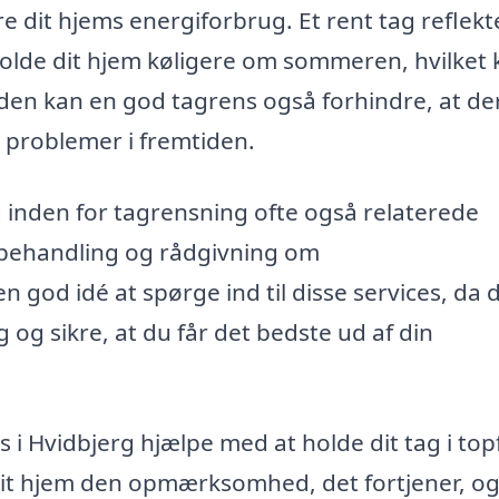
e dit hjems energiforbrug. Et rent tag reflekt
 holde dit hjem køligere om sommeren, hvilket
den kan en god tagrens også forhindre, at de
e problemer i fremtiden.
g inden for tagrensning ofte også relaterede
ebehandling og rådgivning om
 god idé at spørge ind til disse services, da 
 og sikre, at du får det bedste ud af din
ens i Hvidbjerg hjælpe med at holde dit tag i to
dit hjem den opmærksomhed, det fortjener, o