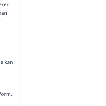
erer
 kan
r
de kan
pform.
g