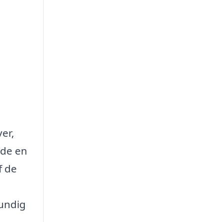
er,
yde en
f de
rundig