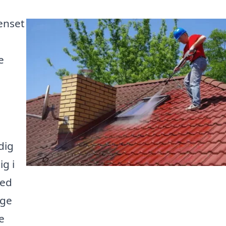
renset
e
dig
ig i
hed
ige
e