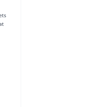
ets
at