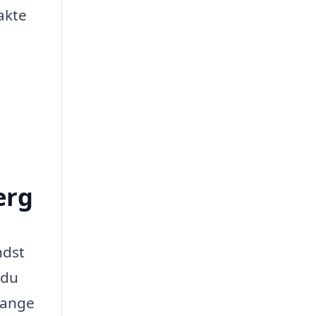
takte
erg
ndst
 du
 mange