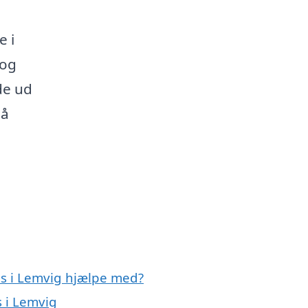
 i
 og
de ud
på
ns i Lemvig hjælpe med?
s i Lemvig