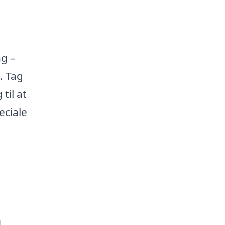
ng –
. Tag
til at
eciale
g