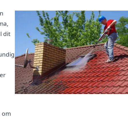
an
rma,
 dit
rundig
er
t om