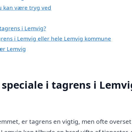
u kan være tryg ved
tagrens i Lemvig?
agrens i Lemvig eller hele Lemvig kommune
nær Lemvig
speciale i tagrens i Lemvi
emmet, er tagrens en vigtig, men ofte overset
 Lemvig kan tilbyde en bred vifte af tjenester,