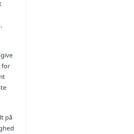
t
.
 give
 for
mt
ste
lt på
ighed