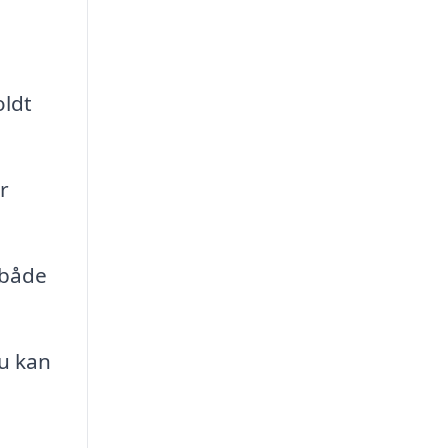
oldt
r
 både
du kan