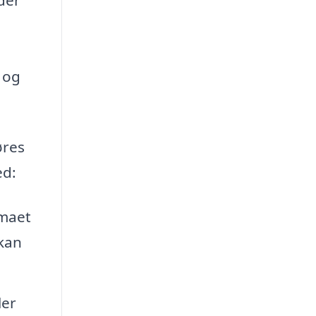
 og
øres
ed:
rmaet
 kan
ler