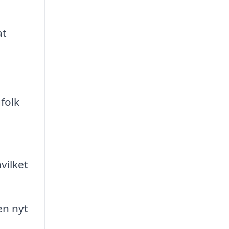
at
folk
vilket
en nyt