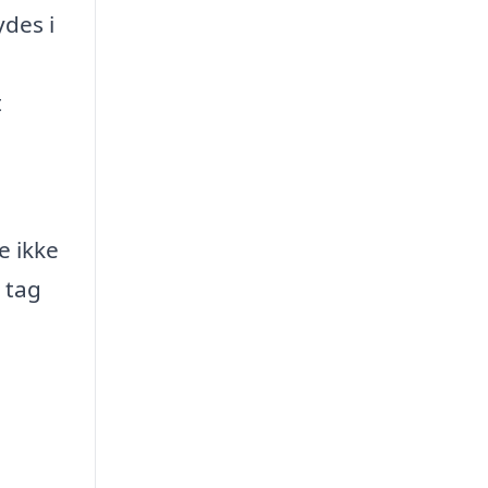
ydes i
t
e ikke
t tag