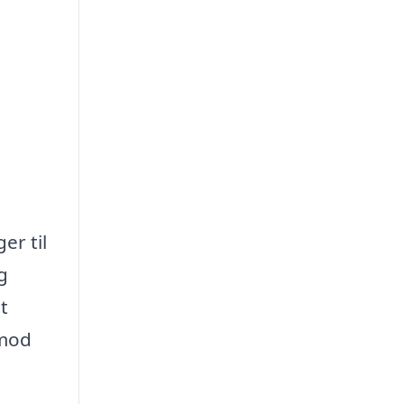
er til
g
t
 mod