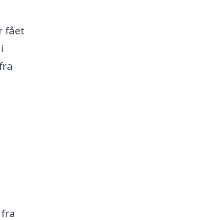
r fået
i
fra
 fra