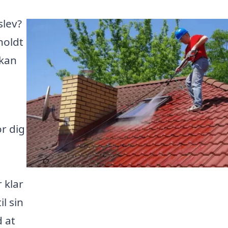
slev?
holdt
 kan
or dig
t
 klar
il sin
 at