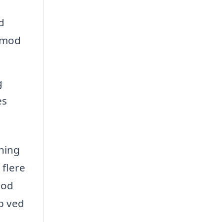
d
r mod
g
es
vning
 flere
god
øb ved