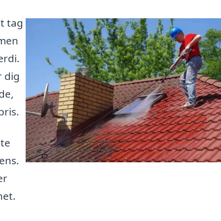
t tag
 men
rdi.
r dig
de,
pris.
dte
rens.
er
net.