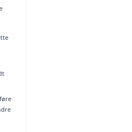
e
tte
dt
føre
ndre