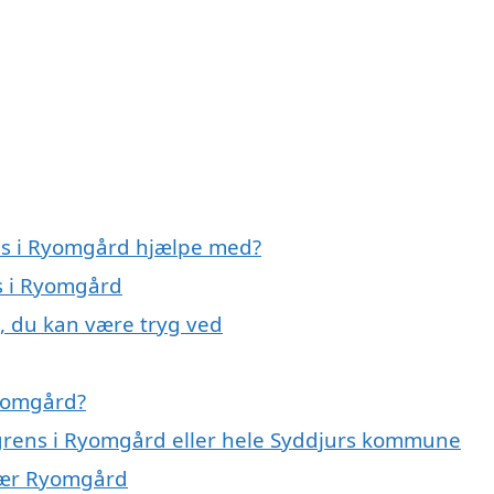
ens i Ryomgård hjælpe med?
ns i Ryomgård
, du kan være tryg ved
yomgård?
agrens i Ryomgård eller hele Syddjurs kommune
 nær Ryomgård