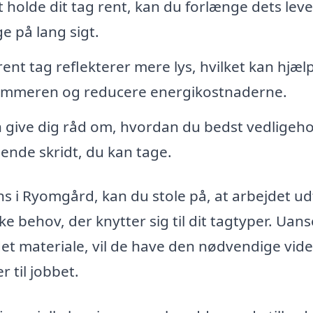
 holde dit tag rent, kan du forlænge dets leve
e på lang sigt.
rent tag reflekterer mere lys, hvilket kan hjæl
sommeren og reducere energikostnaderne.
 give dig råd om, hvordan du bedst vedligeho
gende skridt, du kan tage.
ens i Ryomgård, kan du stole på, at arbejdet u
kke behov, der knytter sig til dit tagtyper. Uan
andet materiale, vil de have den nødvendige viden
 til jobbet.