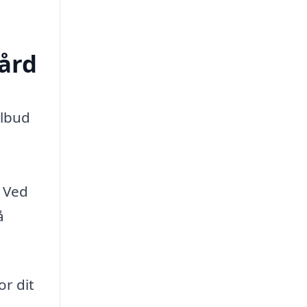
gård
ilbud
. Ved
å
or dit