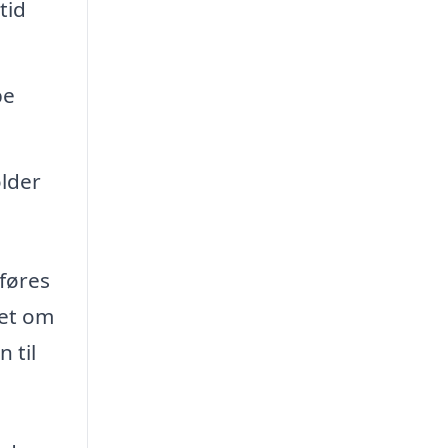
tid
pe
lder
dføres
set om
 til