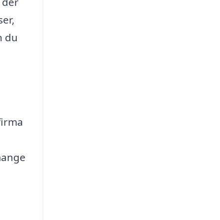
 der
ser,
n du
firma
 mange