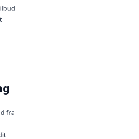
ilbud
t
ng
d fra
dit