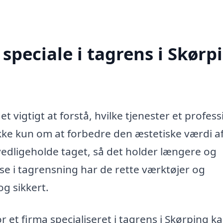
speciale i tagrens i Skørp
t vigtigt at forstå, hvilke tjenester et profess
kke kun om at forbedre den æstetiske værdi af
 vedligeholde taget, så det holder længere og
se i tagrensning har de rette værktøjer og
og sikkert.
r et firma specialiseret i tagrens i Skørping k