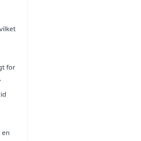
vilket
gt for
.
tid
e en