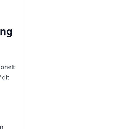
ing
ionelt
 dit
an