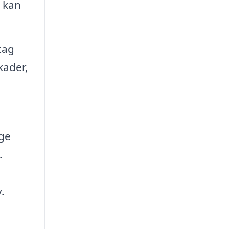
g kan
tag
kader,
.
ige
.
.
i