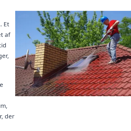
. Et
t af
tid
ger,
de
rm,
r, der