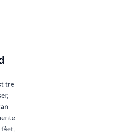
d
t tre
er,
kan
dhente
 fået,