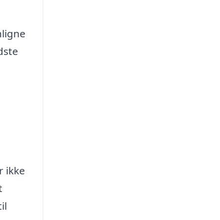
nligne
dste
r ikke
t
il