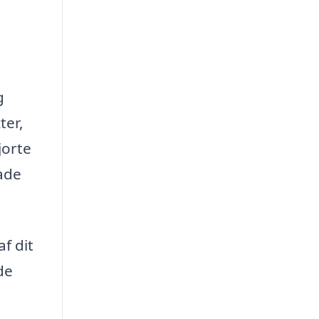
g
ter,
jorte
kade
f dit
de