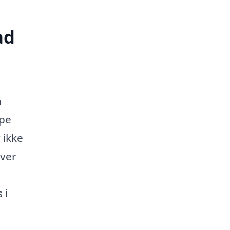
ad
å
lpe
 ikke
Over
 i