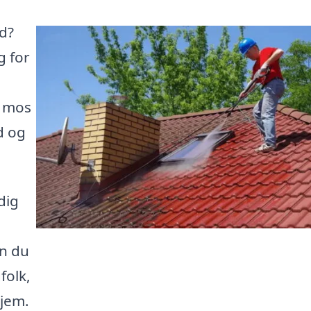
ud?
g for
, mos
d og
dig
n du
folk,
hjem.