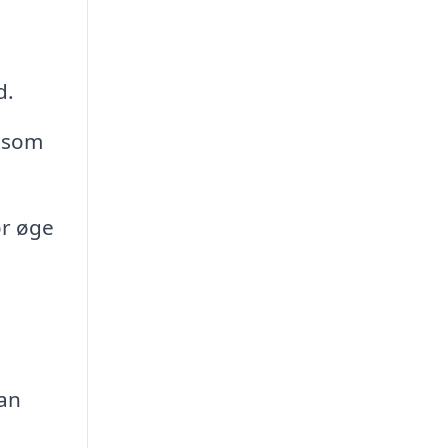
d.
, som
or øge
kan