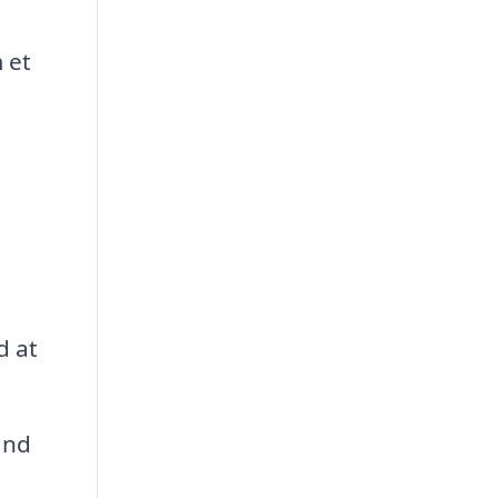
 et
d at
and