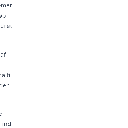
emer.
løb
ndret
 af
a til
 der
e
 find