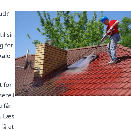
 ud?
il sin
g for
kale
t for
sere i
u får
. Læs
 få et