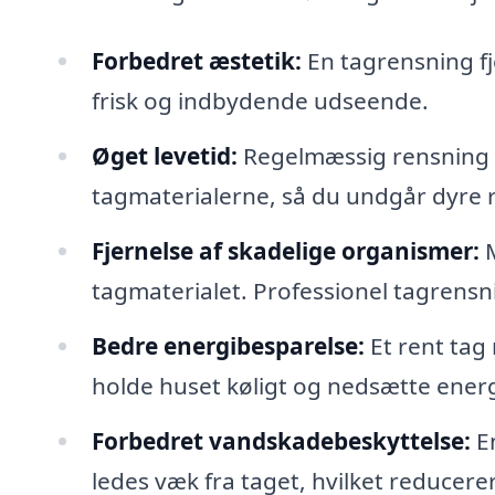
Forbedret æstetik:
En tagrensning fje
frisk og indbydende udseende.
Øget levetid:
Regelmæssig rensning a
tagmaterialerne, så du undgår dyre 
Fjernelse af skadelige organismer:
M
tagmaterialet. Professionel tagrensning
Bedre energibesparelse:
Et rent tag 
holde huset køligt og nedsætte energi
Forbedret vandskadebeskyttelse:
En
ledes væk fra taget, hvilket reducere