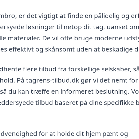
mbro, er det vigtigt at finde en pålidelig og e
rsyede løsninger til netop dit tag, uanset om
elle materialer. De vil ofte bruge moderne udst
res effektivt og skånsomt uden at beskadige di
ente flere tilbud fra forskellige selskaber, s
rhold. På tagrens-tilbud.dk gør vi det nemt for
, så du kan træffe en informeret beslutning. V
ræddersyede tilbud baseret på dine specifikke
nødvendighed for at holde dit hjem pænt og