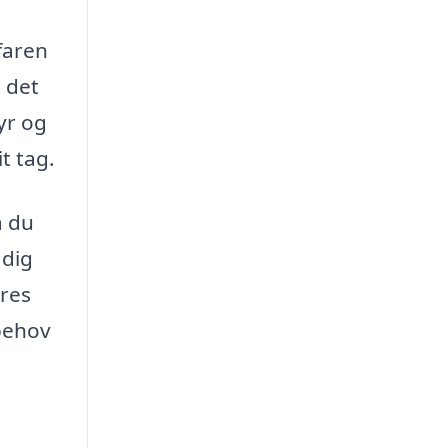
rfaren
 det
yr og
t tag.
å du
 dig
ores
 behov