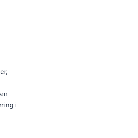
er,
g
men
ring i