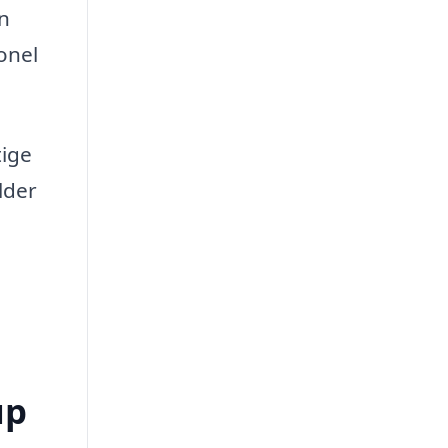
en
onel
tige
lder
up