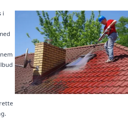
 i
 med
e
ennem
ilbud
rette
ag.