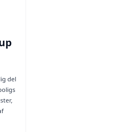
rup
ig del
boligs
ster,
af