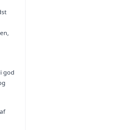
dst
cen,
 i god
og
af