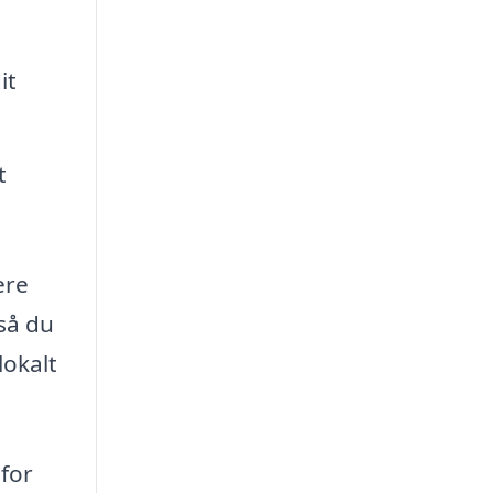
it
t
ere
så du
lokalt
 for