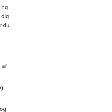
ning
 dig
r du,
 af
og
 og