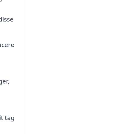
disse
ucere
ger,
t tag