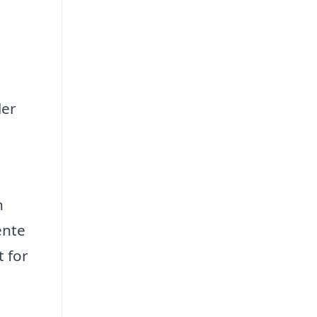
ler
n
ente
t for