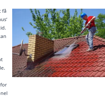
 få
hus’
id.
kan
at
de.
 for
onel