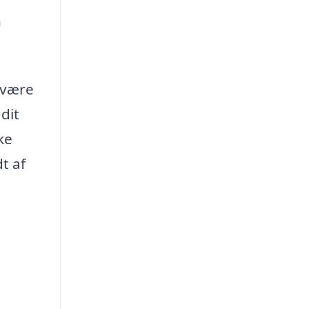
n
 være
dit
ke
t af