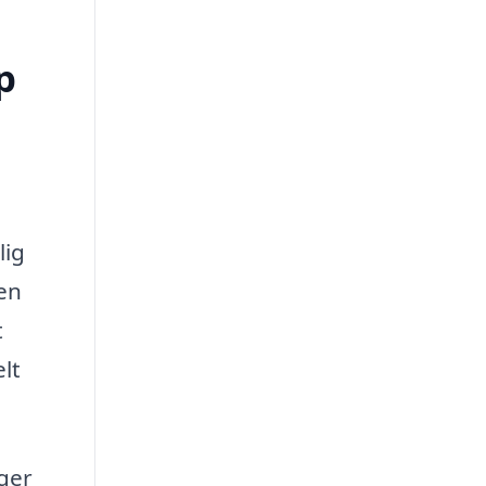
p
lig
en
t
lt
lger