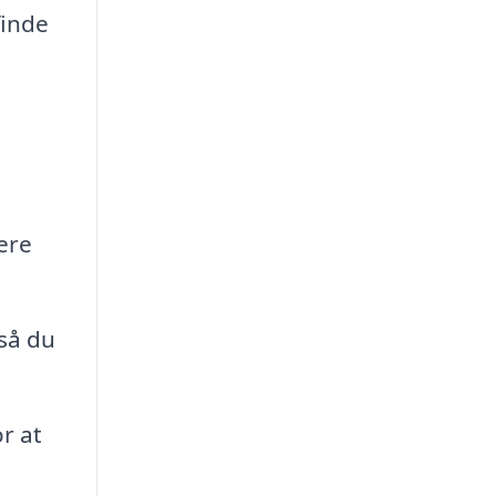
finde
ere
så du
r at