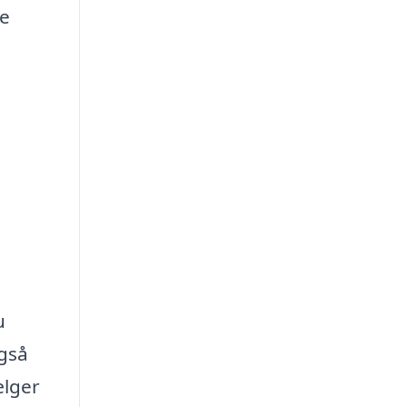
te
u
også
ælger