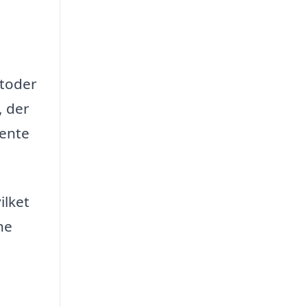
etoder
, der
hente
ilket
ne