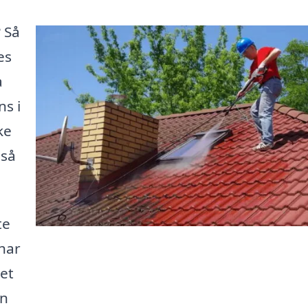
 Så
es
a
ns i
ke
gså
te
 har
Det
in