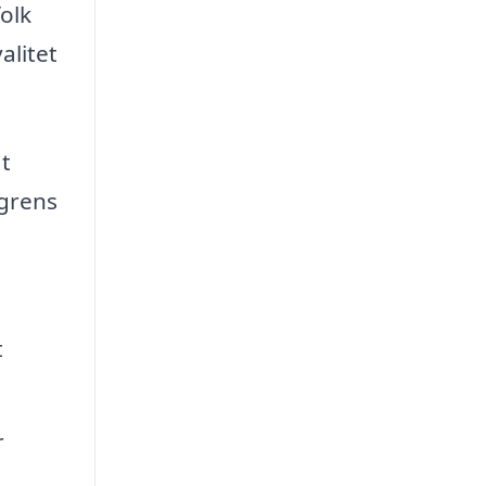
folk
alitet
at
agrens
t
r