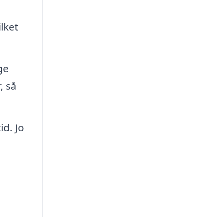
lket
ge
, så
id. Jo