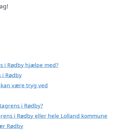
ag!
ns i Rødby hjælpe med?
s i Rødby
 kan være tryg ved
tagrens i Rødby?
agrens i Rødby eller hele Lolland kommune
nær Rødby