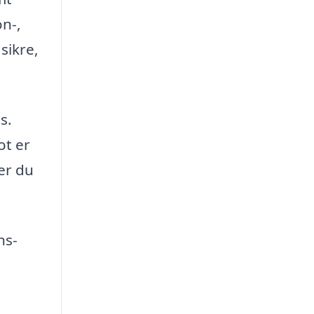
on-,
sikre,
s.
ot er
er du
ns-