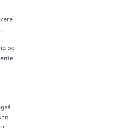
icere
.
ing og
hente
også
 kan
mt