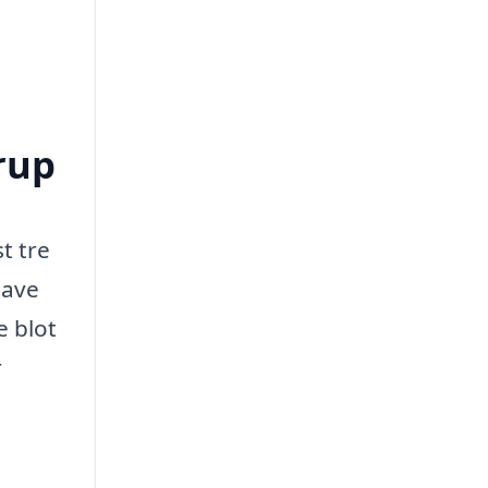
rup
t tre
gave
e blot
r