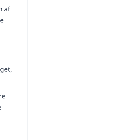
n af
le
aget,
re
e