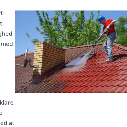
il
t
ighed
e med
 klare
e
ed at