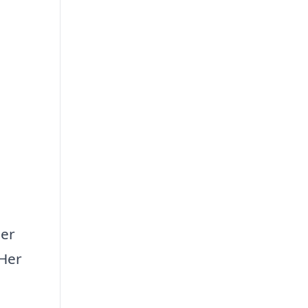
der
 Her