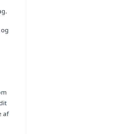
ag.
r og
 om
dit
 af