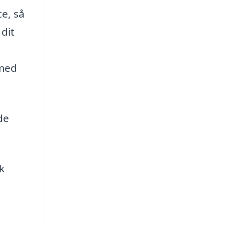
ce, så
 dit
 med
de
k