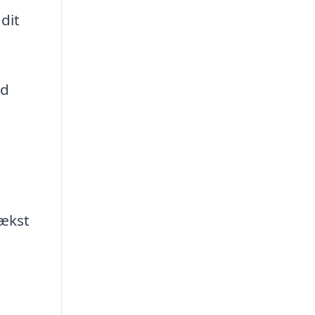
dit
ed
vækst