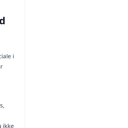
ed
iale i
er
s,
e
u ikke