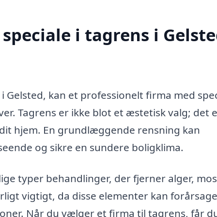
peciale i tagrens i Gelst
i Gelsted, kan et professionelt firma med spec
. Tagrens er ikke blot et æstetisk valg; det 
af dit hjem. En grundlæggende rensning kan
dseende og sikre en sundere boligklima.
lige typer behandlinger, der fjerner alger, mos
rligt vigtigt, da disse elementer kan forårsag
er. Når du vælger et firma til tagrens, får d