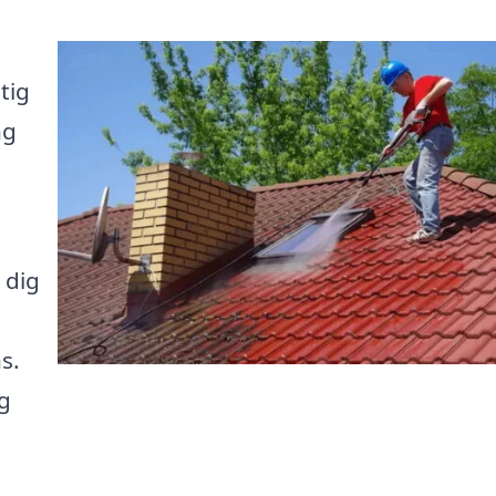
tig
ng
 dig
s.
lg