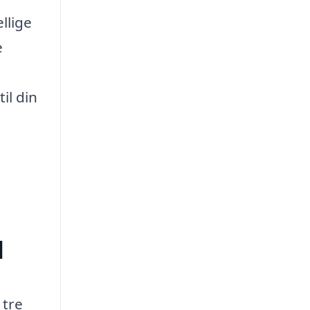
llige
e
il din
d
 tre