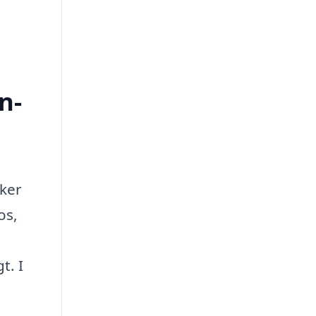
n­
sker
os,
t. I