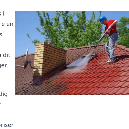
 i
re en
s
e
 dit
er,
dig
t
riser