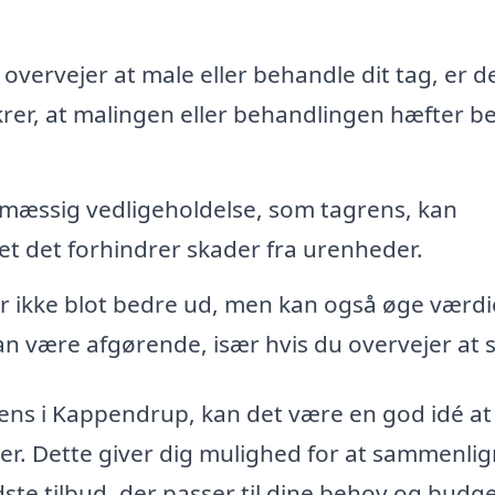
overvejer at male eller behandle dit tag, er d
sikrer, at malingen eller behandlingen hæfter b
mæssig vedligeholdelse, som tagrens, kan
det det forhindrer skader fra urenheder.
er ikke blot bedre ud, men kan også øge værdi
an være afgørende, især hvis du overvejer at 
rens i Kappen­drup, kan det være en god idé at
maer. Dette giver dig mulighed for at sammenli
dste tilbud, der passer til dine behov og budge