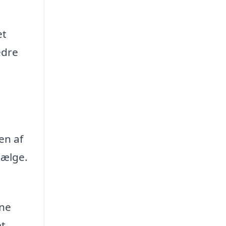
et
edre
en af
sælge.
gne
t.