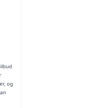
tilbud
r
er, og
kan