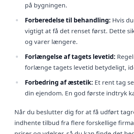
på bygningen.
Forberedelse til behandling:
Hvis du 
vigtigt at få det renset først. Dette 
og varer længere.
Forlængelse af tagets levetid:
Regel
forlænge tagets levetid betydeligt, i
Forbedring af æstetik:
Et rent tag s
din ejendom. En god første indtryk k
Når du beslutter dig for at få udført tag
indhente tilbud fra flere forskellige fir
priser og ydelser, så du kan finde det be