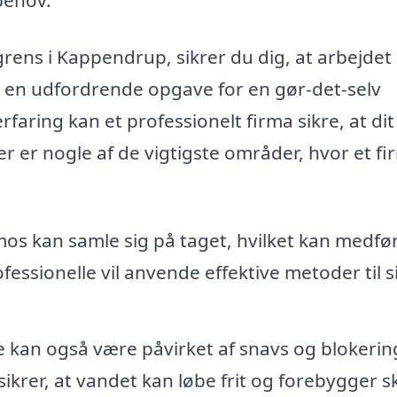
grens i Kappen­drup, sikrer du dig, at arbejdet 
e en udfordrende opgave for en gør-det-selv
faring kan et professionelt firma sikre, at dit
 er nogle af de vigtigste områder, hvor et fi
os kan samle sig på taget, hvilket kan medfø
fessionelle vil anvende effektive metoder til s
kan også være påvirket af snavs og blokerin
ikrer, at vandet kan løbe frit og forebygger 