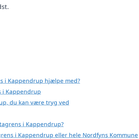
st.
ns i Kappen­drup hjælpe med?
ns i Kappendrup
up, du kan være tryg ved
 tagrens i Kappendrup?
tagrens i Kappendrup eller hele Nordfyns Kommune