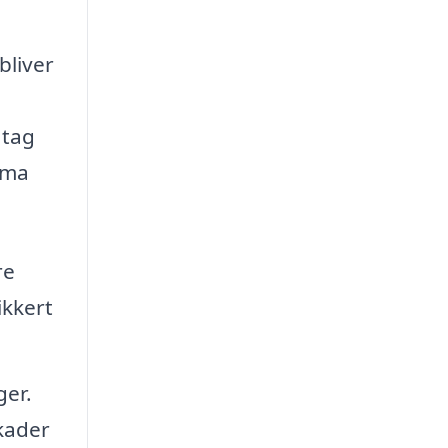
bliver
 tag
rma
re
ikkert
ger.
skader