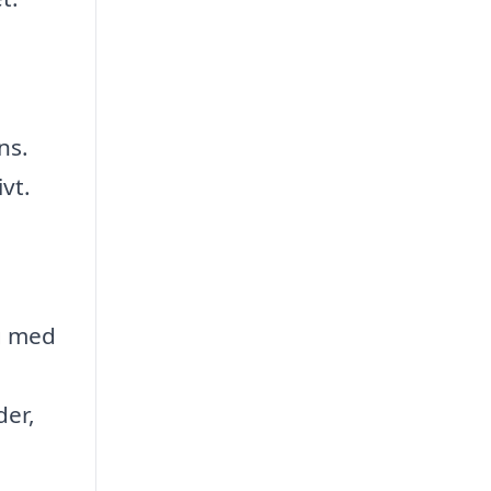
ns.
ivt.
og med
der,