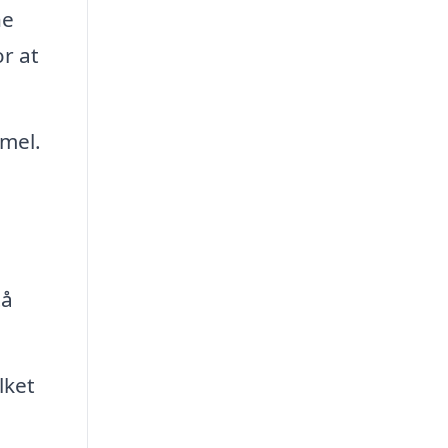
ne
r at
mel.
tå
lket