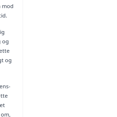
m mod
id.
ig
g og
ette
gt og
rens-
ette
et
é om,