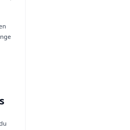
den
ange
s
 du