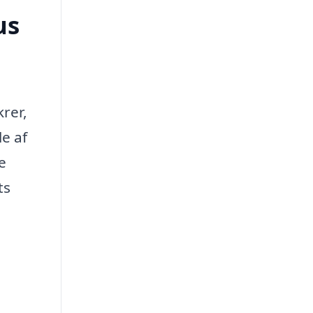
us
krer,
le af
e
ts