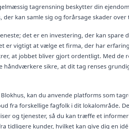
elmæssig tagrensning beskytter din ejendo
s, der kan samle sig og forårsage skader over t
jeneste; det er en investering, der kan spare d
 er vigtigt at vælge et firma, der har erfarin
er, at jobbet bliver gjort ordentligt. Med de r
e håndværkere sikre, at dit tag renses grundi
s i Blokhus, kan du anvende platforms som tag
ud fra forskellige fagfolk i dit lokalområde. D
ser og tjenester, så du kan træffe et informer
a tidligere kunder, hvilket kan give dig en id