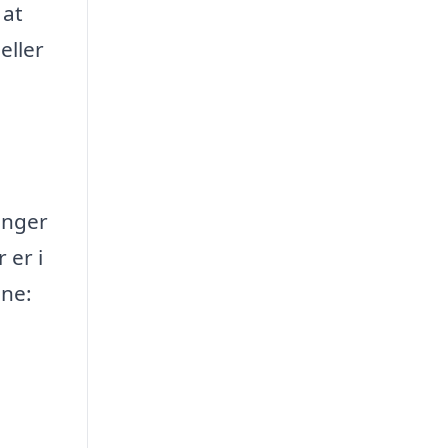
 at
eller
ænger
 er i
ene: