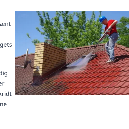
pænt
gets
dig
er
kridt
rne