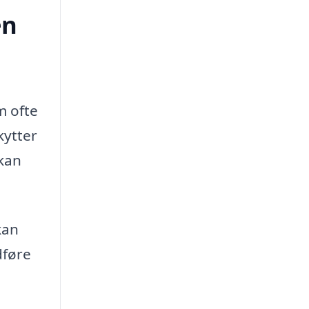
en
m ofte
kytter
 kan
kan
dføre