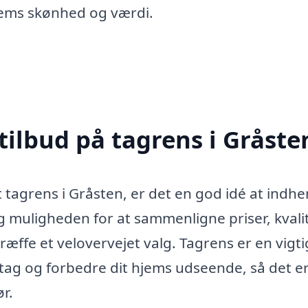
hjems skønhed og værdi.
tilbud på tagrens i Gråste
t tagrens i Gråsten, er det en god idé at indh
dig muligheden for at sammenligne priser, kvali
 træffe et velovervejet valg. Tagrens er en vigti
t tag og forbedre dit hjems udseende, så det e
r.