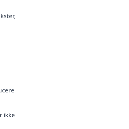
kster,
ucere
r ikke