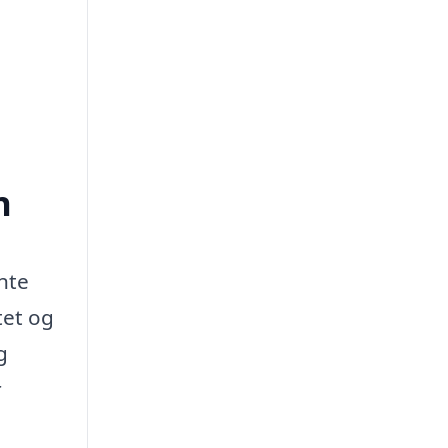
n
ente
tet og
g
r