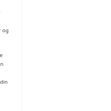
e
r og
ge
en
 din