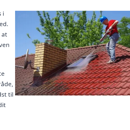
 i
ed.
 at
aven
te
mråde,
t til
dit