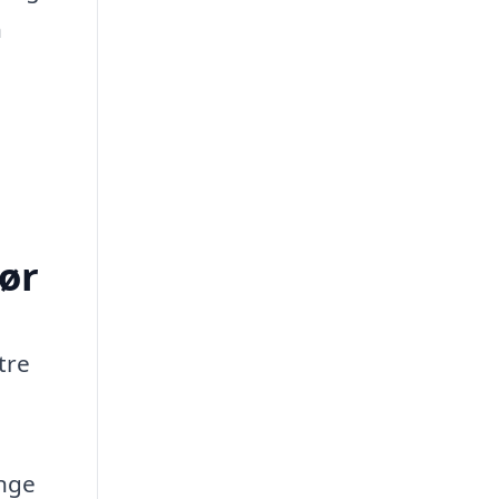
n
før
tre
ænge