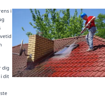
rens i
ug
s
vetid
n
r dig
i dit
dste