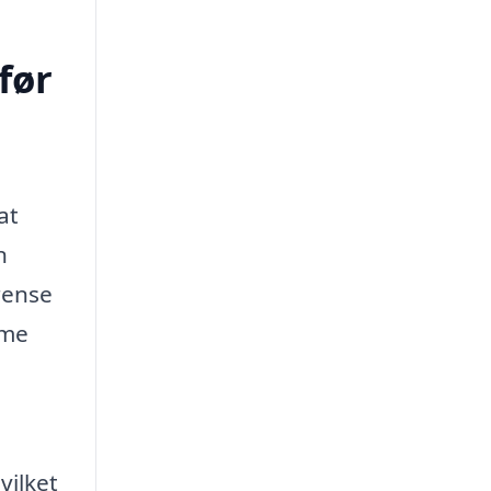
før
at
n
rense
mme
vilket