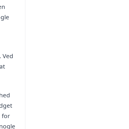
en
ogle
. Ved
at
ghed
udget
 for
 nogle