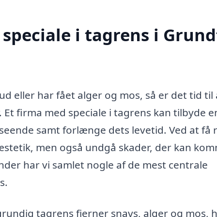
speciale i tagrens i Grund
d eller har fået alger og mos, så er det tid til 
 Et firma med speciale i tagrens kan tilbyde e
seende samt forlænge dets levetid. Ved at få 
s æstetik, men også undgå skader, der kan ko
der har vi samlet nogle af de mest centrale
s.
rundig tagrens fjerner snavs, alger og mos, h