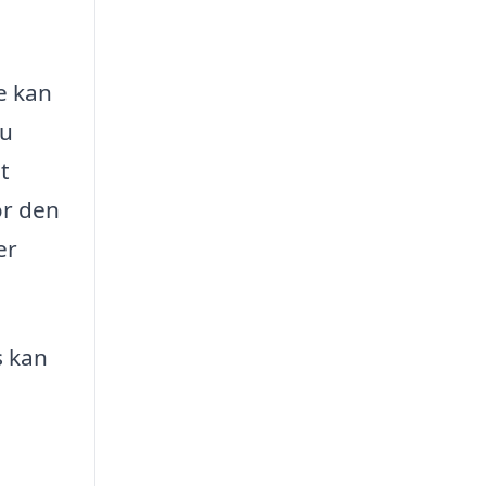
te kan
du
t
or den
er
s kan