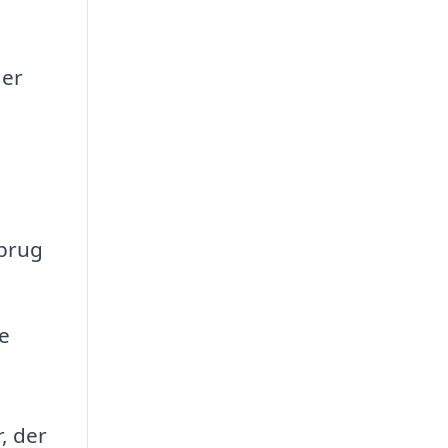
der
rbrug
ge
, der