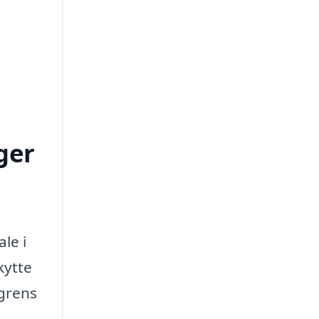
ger
le i
kytte
agrens