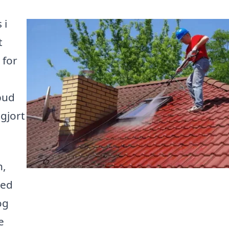
 i
t
 for
bud
ngjort
n,
Med
og
e