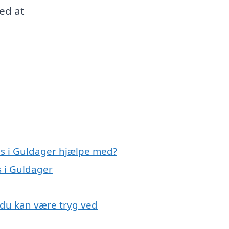
med at
ns i Guldager hjælpe med?
s i Guldager
 du kan være tryg ved