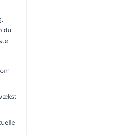
g,
n du
ste
 som
evækst
uelle