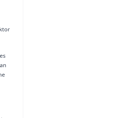
ktor
res
kan
ne