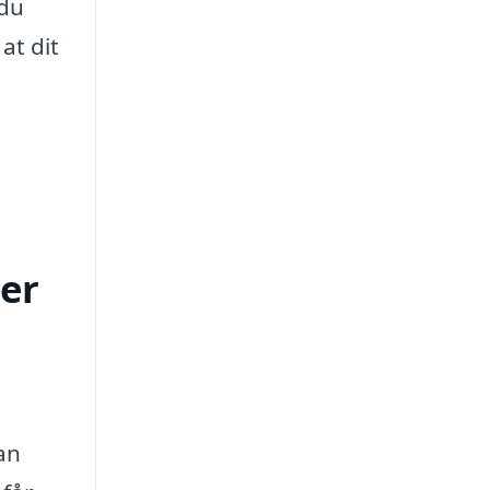
 du
at dit
ger
an