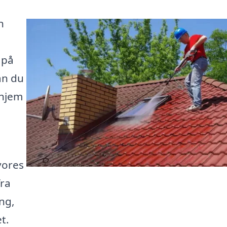
n
 på
an du
 hjem
vores
fra
ng,
t.