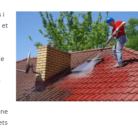
 i
 et
te
e
rne
ets