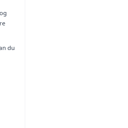
 og
re
dan du