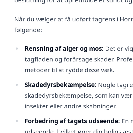
Når du vælger at få udført tagrens i Hor
følgende:
Rensning af alger og mos:
Det er vig
tagfladen og forårsage skader. Profe
metoder til at rydde disse væk.
Skadedyrsbekæmpelse:
Nogle tagren
skadedyrsbekæmpelse, som kan være 
insekter eller andre skabninger.
Forbedring af tagets udseende:
En r
udseende, hvilket øger din boligs æst