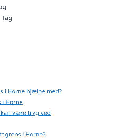
 og
. Tag
!
ns i Horne hjælpe med?
s i Horne
 kan være tryg ved
tagrens i Horne?