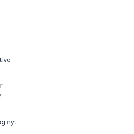
tive
r
f
og nyt