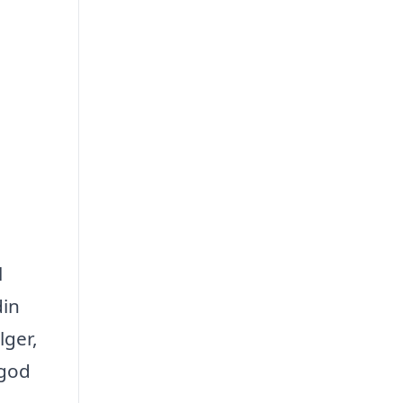
l
din
lger,
 god