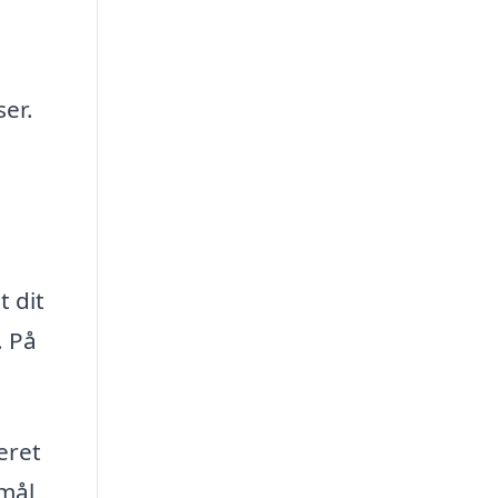
ser.
t dit
. På
eret
smål