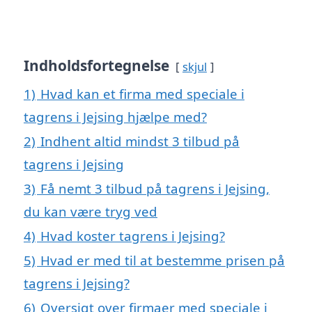
Indholdsfortegnelse
skjul
1)
Hvad kan et firma med speciale i
tagrens i Jejsing hjælpe med?
2)
Indhent altid mindst 3 tilbud på
tagrens i Jejsing
3)
Få nemt 3 tilbud på tagrens i Jejsing,
du kan være tryg ved
4)
Hvad koster tagrens i Jejsing?
5)
Hvad er med til at bestemme prisen på
tagrens i Jejsing?
6)
Oversigt over firmaer med speciale i