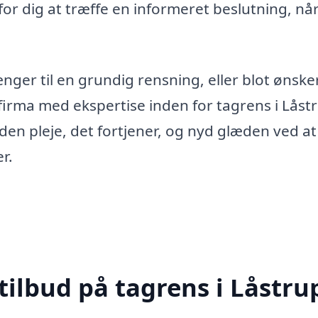
or dig at træffe en informeret beslutning, nå
ger til en grundig rensning, eller blot ønske
 firma med ekspertise inden for tagrens i Låst
 den pleje, det fortjener, og nyd glæden ved a
r.
tilbud på tagrens i Låstru