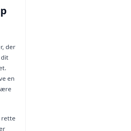
up
r, der
dit
et.
ve en
mære
 rette
er