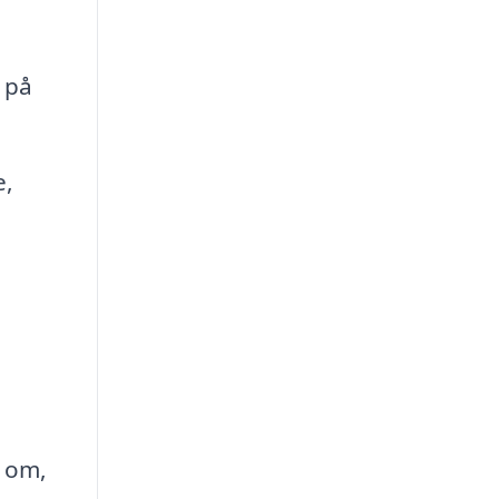
 på
e,
g om,