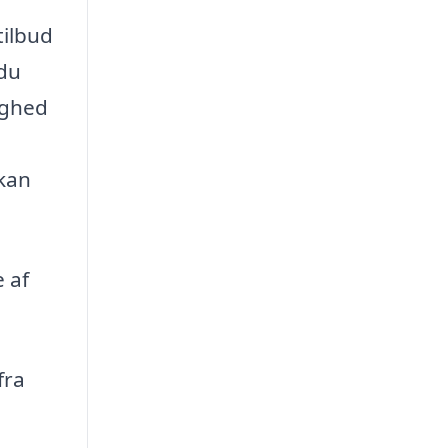
tilbud
 du
ighed
 kan
 af
fra