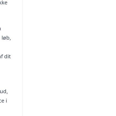
kke
n
 løb,
f dit
bud,
e i