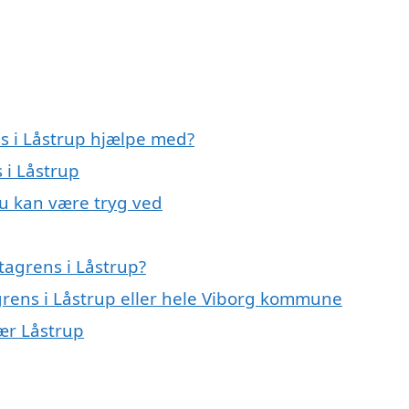
ns i Låstrup hjælpe med?
 i Låstrup
du kan være tryg ved
tagrens i Låstrup?
grens i Låstrup eller hele Viborg kommune
nær Låstrup