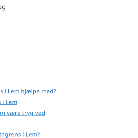
og
ns i Lem hjælpe med?
s i Lem
kan være tryg ved
tagrens i Lem?