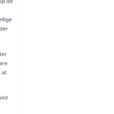
op dit
llige
nder
ter
pare
 at
blot