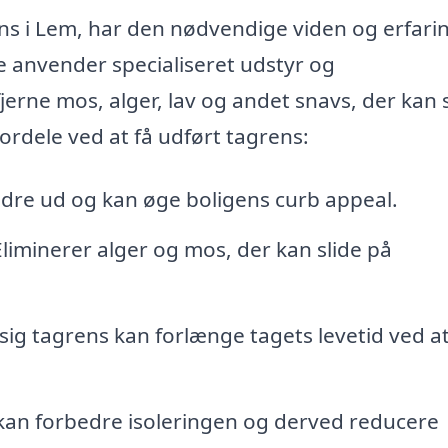
ens i Lem, har den nødvendige viden og erfaring
De anvender specialiseret udstyr og
fjerne mos, alger, lav og andet snavs, der kan
fordele ved at få udført tagrens:
edre ud og kan øge boligens curb appeal.
liminerer alger og mos, der kan slide på
g tagrens kan forlænge tagets levetid ved a
 kan forbedre isoleringen og derved reducere