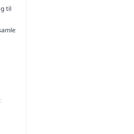
 til
 samle
t