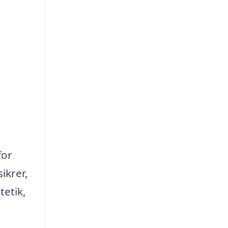
for
ikrer,
tetik,