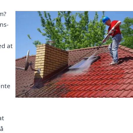
em?
ns-
ed at
ente
at
få