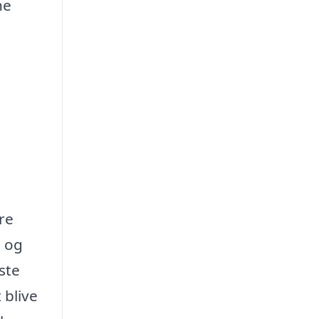
ne
re
t og
ste
 blive