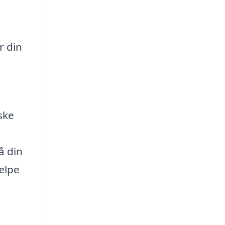
r din
ske
å din
ælpe