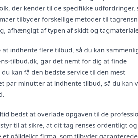
folk, der kender til de specifikke udfordringer,
maer tilbyder forskellige metoder til tagrensn
, afhængigt af typen af skidt og tagmateriale
é at indhente flere tilbud, så du kan sammenl
ens-tilbud.dk, gør det nemt for dig at finde
å du kan få den bedste service til den mest
t par minutter at indhente tilbud, så du kan v
d.
tid bedst at overlade opgaven til de professio
r til at sikre, at dit tag renses ordentligt o
e et pålideligt firma, som tilbyder garanterede