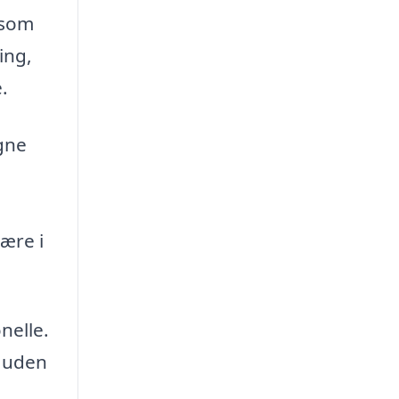
 som
ing,
.
igne
ære i
nelle.
g uden