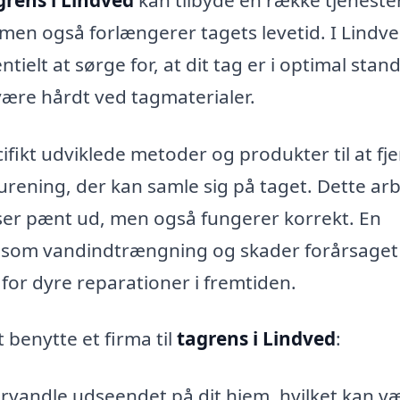
 men også forlængerer tagets levetid. I Lindv
elt at sørge for, at dit tag er i optimal stand
 være hårdt ved tagmaterialer.
fikt udviklede metoder og produkter til at fj
rurening, der kan samle sig på taget. Dette ar
lot ser pænt ud, men også fungerer korrekt. En
r som vandindtrængning og skader forårsaget
 for dyre reparationer i fremtiden.
 benytte et firma til
tagrens i Lindved
:
orvandle udseendet på dit hjem, hvilket kan v