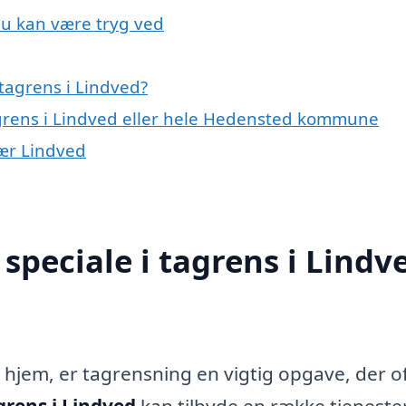
du kan være tryg ved
tagrens i Lindved?
agrens i Lindved eller hele Hedensted kommune
nær Lindved
speciale i tagrens i Lindv
t hjem, er tagrensning en vigtig opgave, der o
grens i Lindved
kan tilbyde en række tjenester