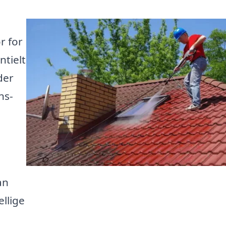
r for
ntielt
der
ns-
an
llige