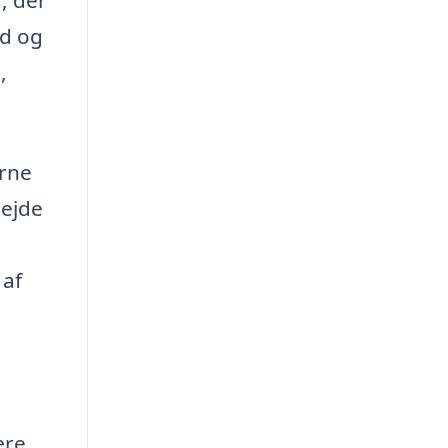
ed og
,
erne
bejde
 af
ære