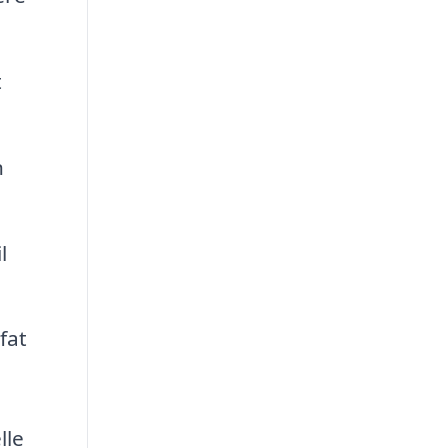
t
n
l
fat
lle