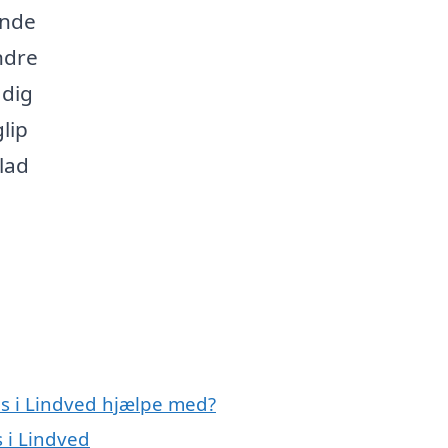
ende
ndre
 dig
lip
lad
ns i Lindved hjælpe med?
s i Lindved