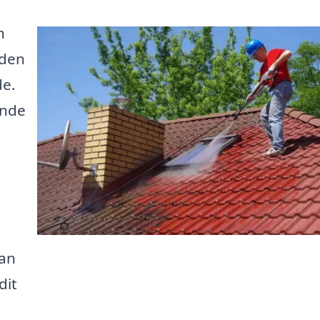
n
iden
de.
inde
kan
dit