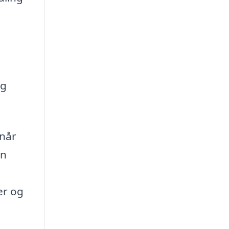
og
 når
en
er og