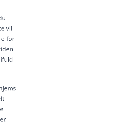
 du
e vil
rd for
tiden
ifuld
 hjems
lt
ge
er.