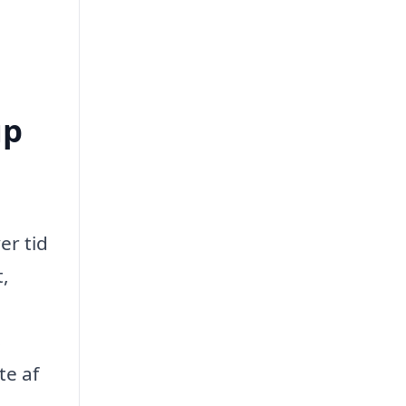
up
er tid
t,
s
te af