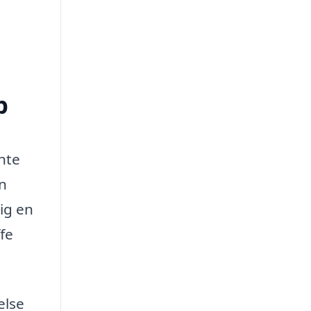
p
nte
en
dig en
fe
else