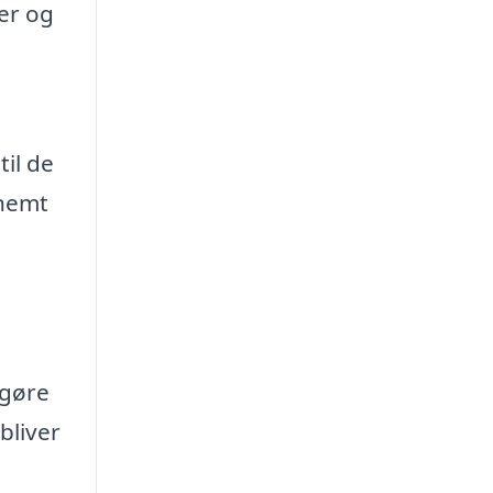
er og
til de
 nemt
 gøre
bliver