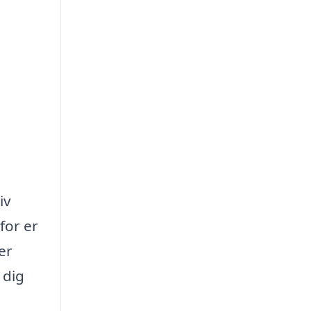
iv
for er
er
 dig