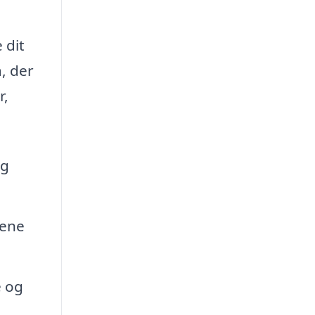
 dit
a, der
r,
og
kene
e og