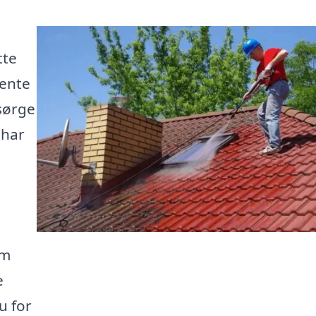
tte
tente
 sørge
 har
om
e
u for