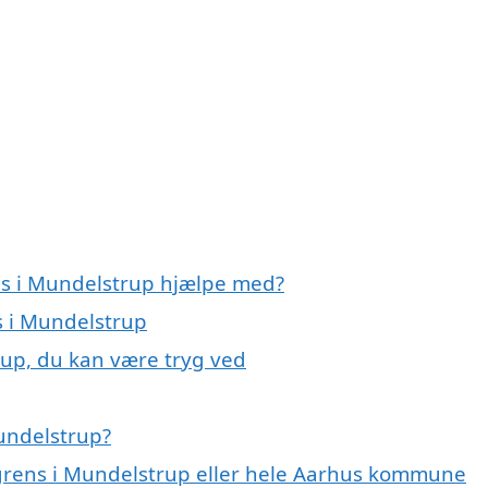
ns i Mundelstrup hjælpe med?
s i Mundelstrup
rup, du kan være tryg ved
undelstrup?
agrens i Mundelstrup eller hele Aarhus kommune