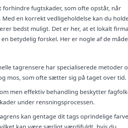
forhindre fugtskader, som ofte opstår, når
. Med en korrekt vedligeholdelse kan du holde
erer bedst muligt. Det er her, at et lokalt firm
 en betydelig forskel. Her er nogle af de måde
elle tagrensere har specialiserede metoder 
r og mos, som ofte sætter sig på taget over tid.
m men effektiv behandling beskytter fagfol
 skader under rensningsprocessen.
agrens kan gentage dit tags oprindelige farv
lket kan være særligt værdifuldt, hvis du