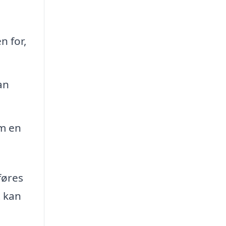
n for,
an
om en
føres
t kan