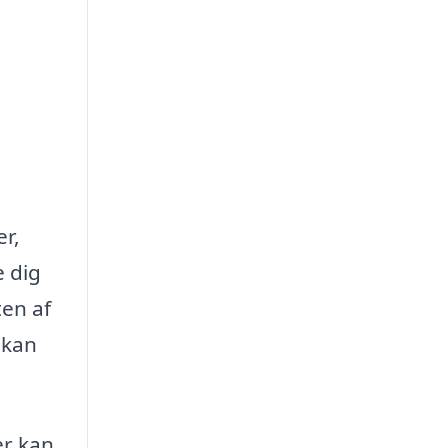
er,
e dig
ten af
 kan
er kan