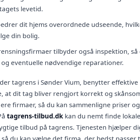
agets levetid.
bedrer dit hjems overordnede udseende, hvilk
lge din bolig.
nsningsfirmaer tilbyder også inspektion, så
nd og eventuelle nødvendige reparationer.
byder tagrens i Sønder Vium, benytter effektive
e, at dit tag bliver rengjort korrekt og skånso
flere firmaer, så du kan sammenligne priser og
 På
tagrens-tilbud.dk
kan du nemt finde lokal
gtige tilbud på tagrens. Tjenesten hjælper di
å du kan vælge det firma, der bedst passer ti