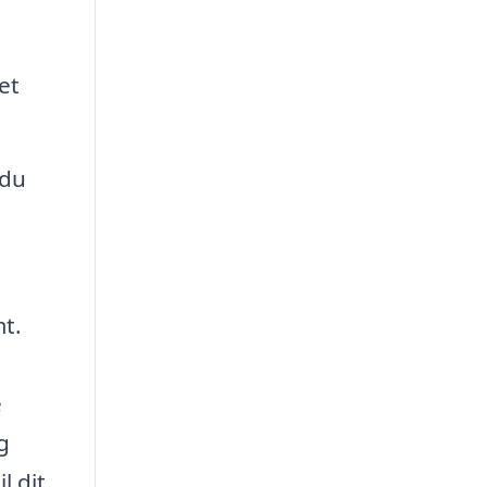
et
 du
mt.
e
g
l dit