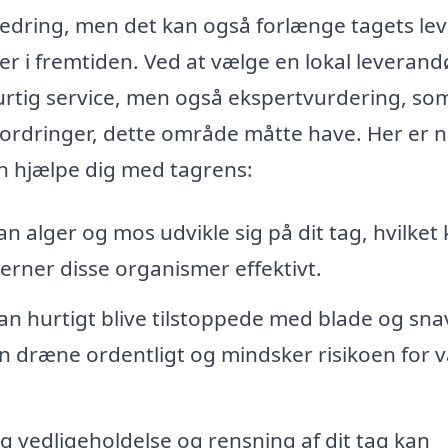
bedring, men det kan også forlænge tagets lev
er i fremtiden. Ved at vælge en lokal leverand
hurtig service, men også ekspertvurdering, so
dfordringer, dette område måtte have. Her er 
an hjælpe dig med tagrens:
an alger og mos udvikle sig på dit tag, hvilket
fjerner disse organismer effektivt.
n hurtigt blive tilstoppede med blade og sna
an dræne ordentligt og mindsker risikoen for 
 vedligeholdelse og rensning af dit tag kan