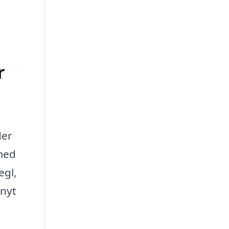
r
der
 med
egl,
 nyt