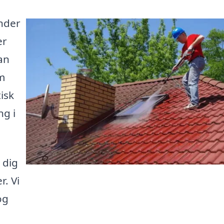
ønder
er
an
om
isk
ng i
 dig
r. Vi
og