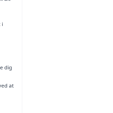
 i
e dig
ved at