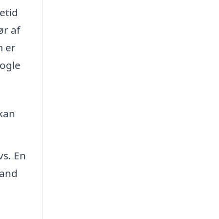
etid
ør af
m er
nogle
 kan
vs. En
vand