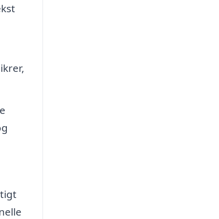
kst
ikrer,
ge
og
tigt
nelle