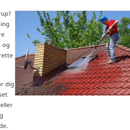
rup?
ning
re
, og
rette
or dig
set
eller
ig
de.