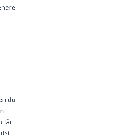
renere
den du
en
u får
ndst