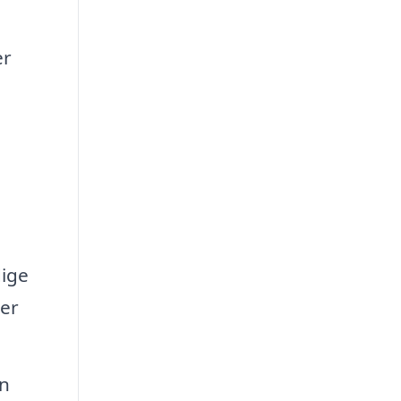
er
dige
der
an