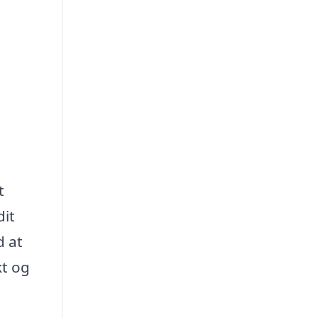
t
dit
d at
kt og