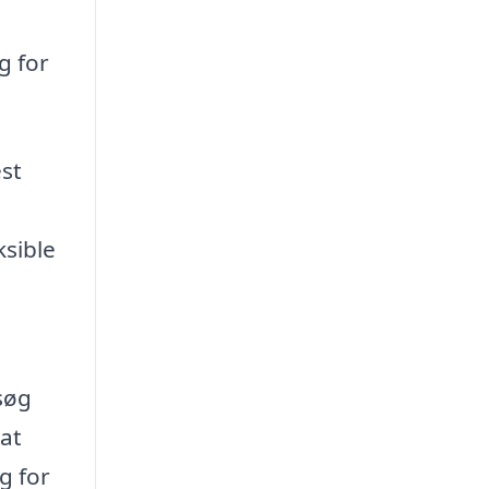
g for
est
ksible
søg
 at
g for