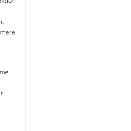
ektion
r.
l mere
mme
at