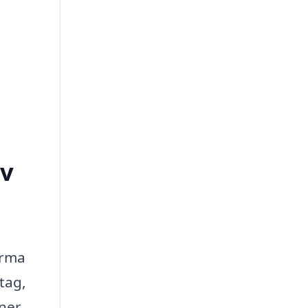
øv
irma
tag,
rner