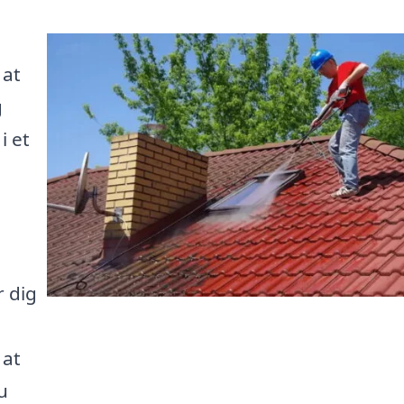
 at
g
i et
r dig
 at
u