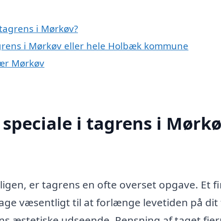
tagrens i Mørkøv?
agrens i Mørkøv eller hele Holbæk kommune
 nær Mørkøv
speciale i tagrens i Mørk
ligen, er tagrens en ofte overset opgave. Et f
ge væsentligt til at forlænge levetiden på dit 
s æstetiske udseende. Rensning af taget fje