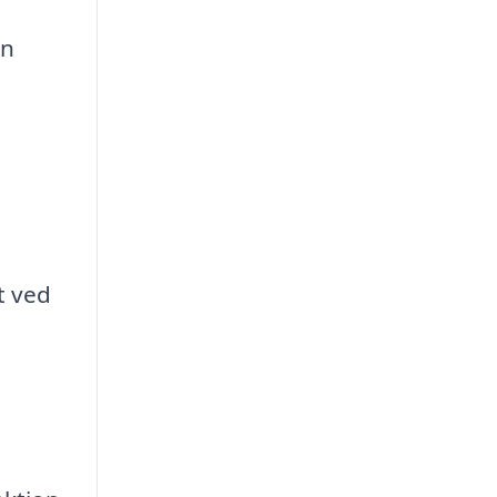
an
t ved