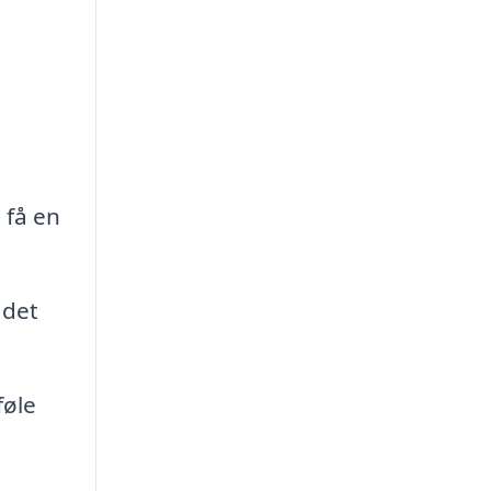
 få en
 det
føle