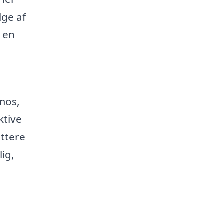
lge af
 en
 mos,
ktive
ottere
ig,