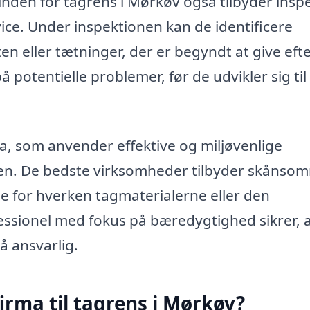
inden for tagrens i Mørkøv også tilbyder insp
ice. Under inspektionen kan de identificere
en eller tætninger, der er begyndt at give efte
å potentielle problemer, før de udvikler sig ti
ma, som anvender effektive og miljøvenlige
gen. De bedste virksomheder tilbyder skånso
ge for hverken tagmaterialerne eller den
essionel med fokus på bæredygtighed sikrer, 
å ansvarlig.
irma til tagrens i Mørkøv?