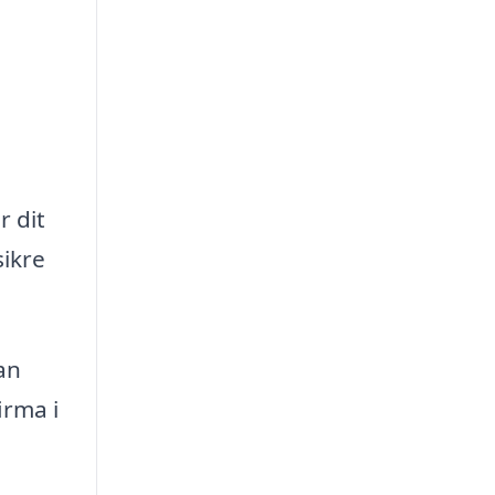
.
r dit
sikre
an
irma i