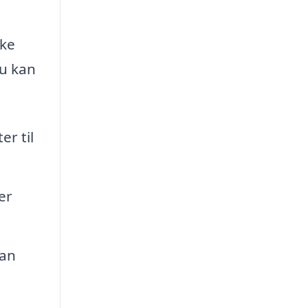
kke
du kan
r til
er
kan