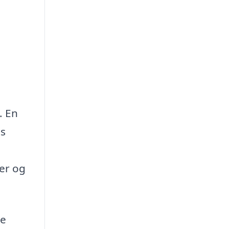
. En
ts
der og
de