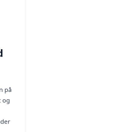
d
en på
t og
 der