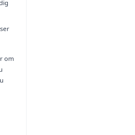
dig
ser
er om
u
du