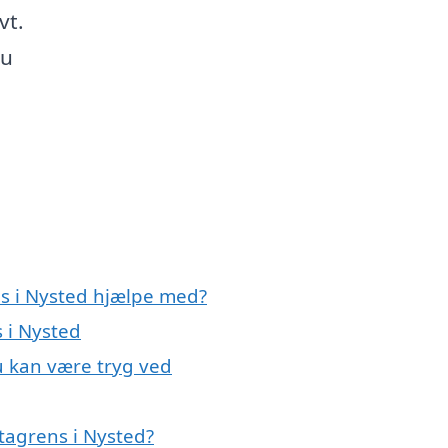
vt.
du
ns i Nysted hjælpe med?
s i Nysted
u kan være tryg ved
tagrens i Nysted?