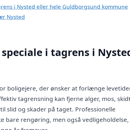
agrens i Nysted eller hele Guldborgsund kommune
nær Nysted
speciale i tagrens i Nyste
for boligejere, der ønsker at forlænge levetid
ektiv tagrensning kan fjerne alger, mos, skid
til slid og skader på taget. Professionelle
kke bare rengøring, men også vedligeholdelse,
mange år fremover.