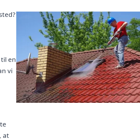
ysted?
e
til en
an vi
te
, at