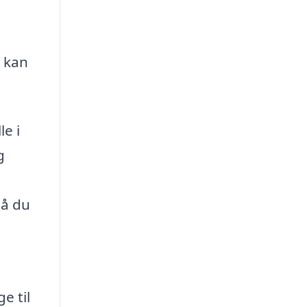
t kan
e i
g
i
så du
e til