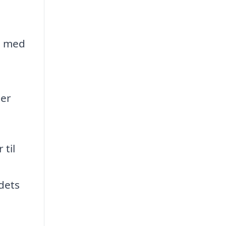
el med
 er
til
 dets