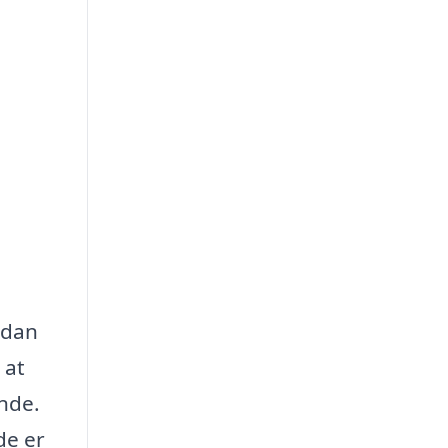
rdan
 at
ende.
de er