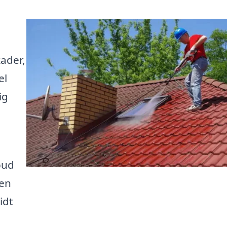
kader,
el
ig
bud
 en
idt