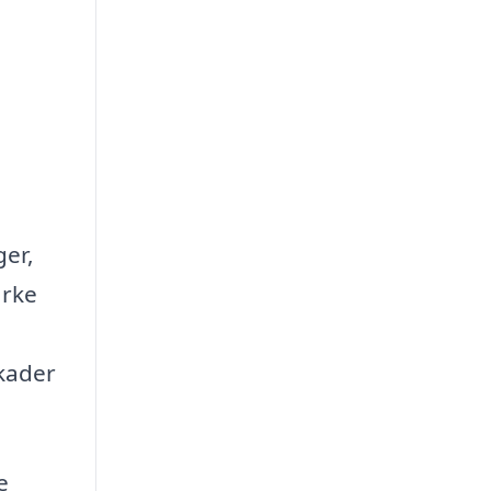
ger,
arke
skader
e