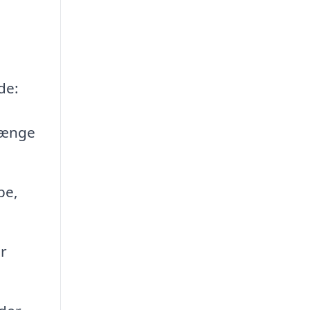
de:
trænge
pe,
r