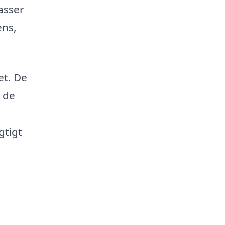
asser
ens,
et. De
t de
gtigt