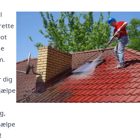
l
rette
lot
ge
m.
r dig
hjælpe
a
g,
hjælpe
!