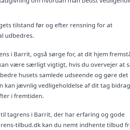
ådgivning om hvordan man bedst vedligehol
ets tilstand før og efter rensning for at
kal udbedres.
ns i Barrit, også sørge for, at dit hjem fremst
an være særligt vigtigt, hvis du overvejer at 
orbedre husets samlede udseende og gøre det
 kan jævnlig vedligeholdelse af dit tag bidrage
ter i fremtiden.
 til tagrens i Barrit, der har erfaring og gode
grens-tilbud.dk kan du nemt indhente tilbud f