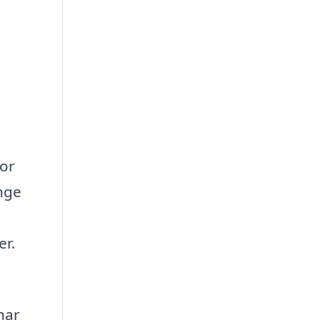
for
nge
n
er.
har