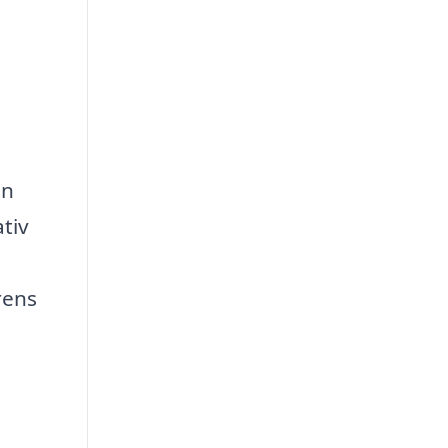
un
tiv
rens