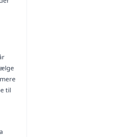
der
år
sælge
 mere
 til
ra