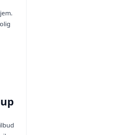
hjem.
olig
rup
ilbud