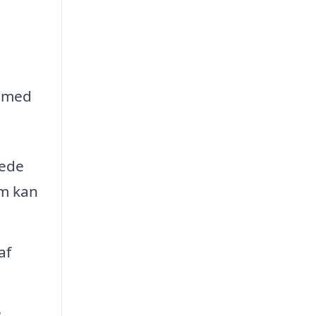
a med
rede
om kan
af
e