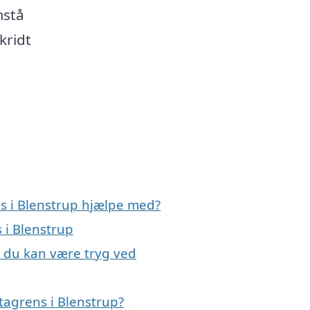
mstå
kridt
ns i Blenstrup hjælpe med?
 i Blenstrup
, du kan være tryg ved
tagrens i Blenstrup?