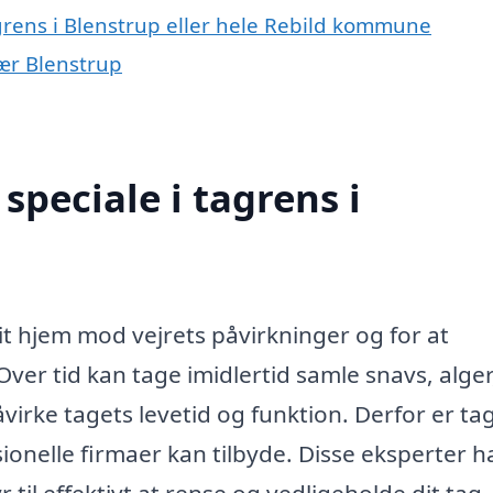
grens i Blenstrup eller hele Rebild kommune
nær Blenstrup
peciale i tagrens i
 dit hjem mod vejrets påvirkninger og for at
er tid kan tage imidlertid samle snavs, alge
virke tagets levetid og funktion. Derfor er ta
sionelle firmaer kan tilbyde. Disse eksperter h
til effektivt at rense og vedligeholde dit tag,