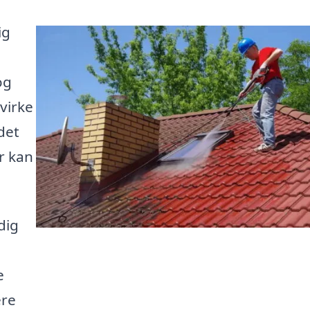
ig
og
virke
det
er kan
dig
e
ere