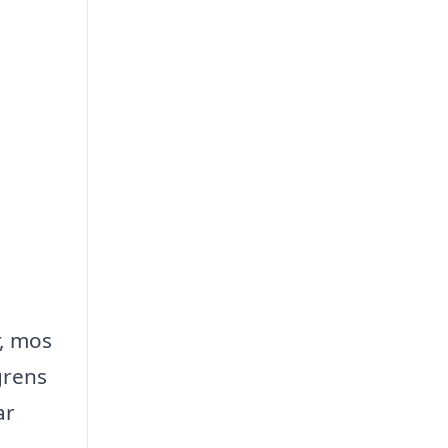
r, mos
grens
ar