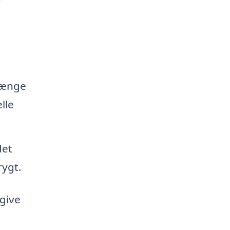
længe
lle
det
rygt.
give