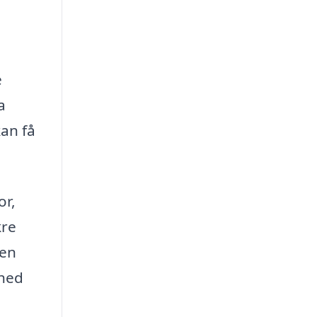
e
a
kan få
or,
kre
 en
rhed