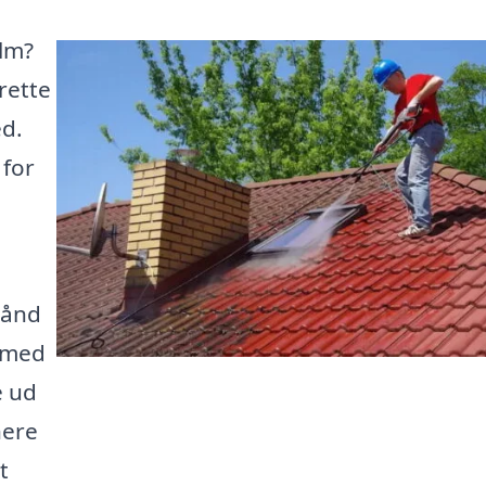
olm?
rette
ed.
 for
hånd
g med
e ud
nere
t