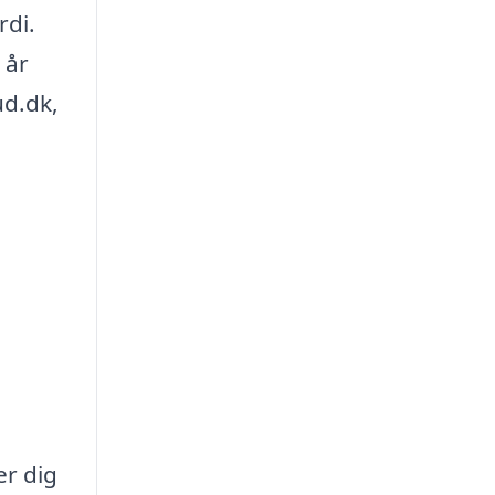
rdi.
 år
ud.dk,
er dig