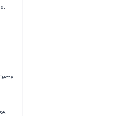
de.
 Dette
se.