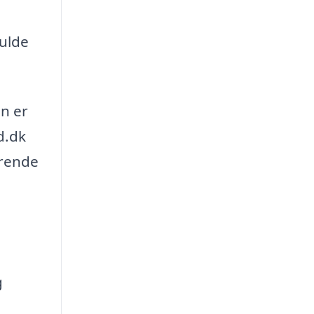
fulde
un er
d.dk
erende
g