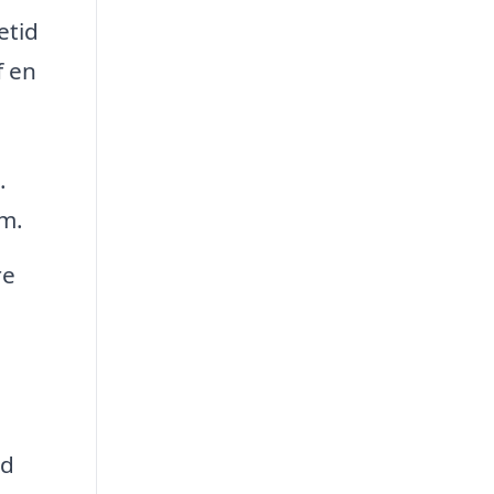
etid
f en
.
em.
re
ed