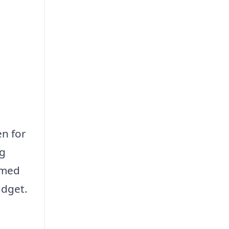
en for
og
u med
udget.