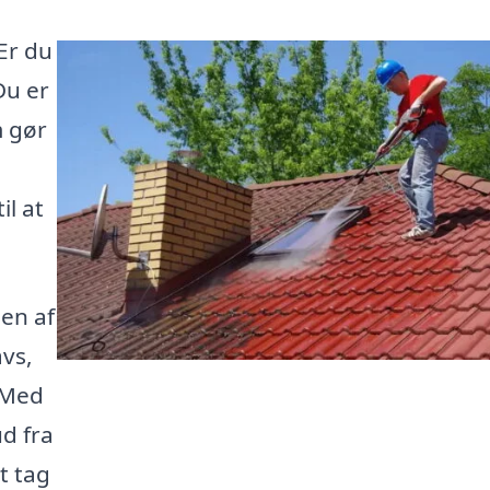
Er du
Du er
m gør
il at
sen af
avs,
 Med
ud fra
t tag