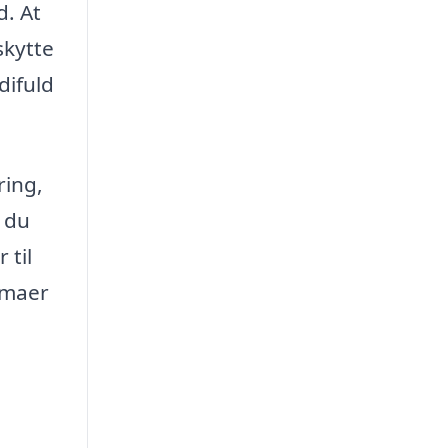
d. At
skytte
difuld
ring,
 du
 til
irmaer