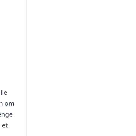
lle
un om
længe
 et