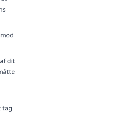
ns
n mod
af dit
 måtte
t tag