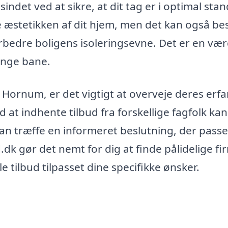
indet ved at sikre, at dit tag er i optimal stan
re æstetikken af dit hjem, men det kan også be
rbedre boligens isoleringsevne. Det er en vær
ange bane.
r Hornum, er det vigtigt at overveje deres erfa
t indhente tilbud fra forskellige fagfolk kan
an træffe en informeret beslutning, der passer
dk gør det nemt for dig at finde pålidelige f
e tilbud tilpasset dine specifikke ønsker.