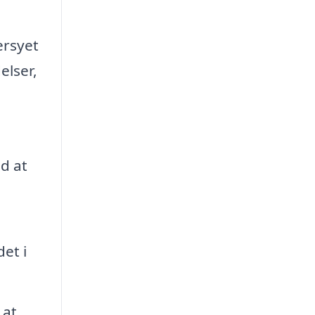
ersyet
elser,
d at
et i
 at