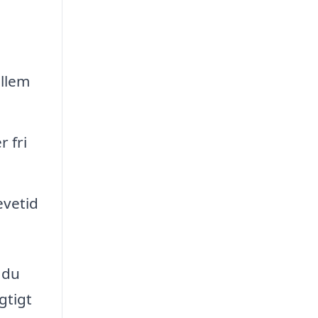
ellem
 fri
evetid
 du
gtigt