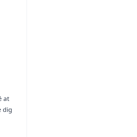
é at
e dig
e