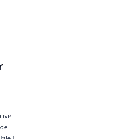
r
live
ade
ale i