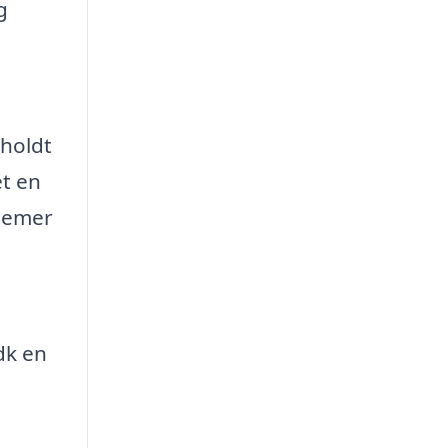
g
lholdt
et en
blemer
dk en