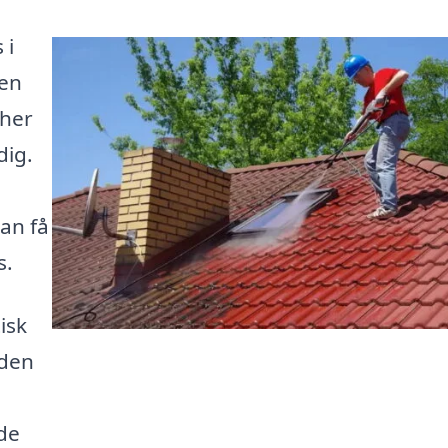
 i
 en
 her
dig.
kan få
s.
isk
iden
 de