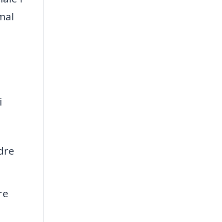
mal
i
dre
re