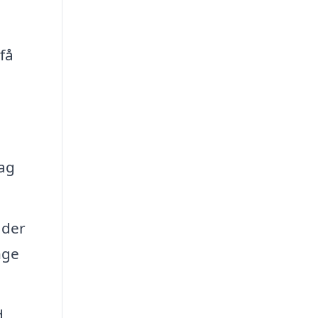
 få
tag
 der
nge
d