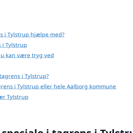
s i Tylstrup hjælpe med?
 i Tylstrup
 du kan være tryg ved
agrens i Tylstrup?
grens i Tylstrup eller hele Aalborg kommune
ær Tylstrup
peciale i tagrens i Tylstr