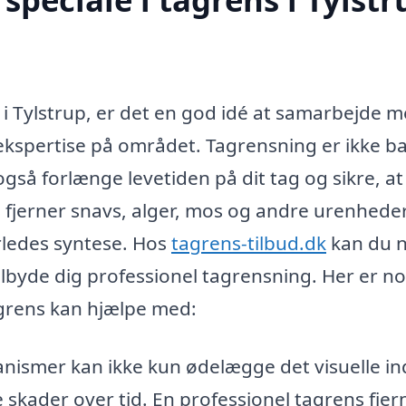
 i Tylstrup, er det en god idé at samarbejde m
 ekspertise på området. Tagrensning er ikke b
også forlænge levetiden på dit tag og sikre, at
s fjerner snavs, alger, mos og andre urenhede
erledes syntese. Hos
tagrens-tilbud.dk
kan du 
tilbyde dig professionel tagrensning. Her er no
tagrens kan hjælpe med:
nismer kan ikke kun ødelægge det visuelle in
 skader over tid. En professionel tagrens fjer