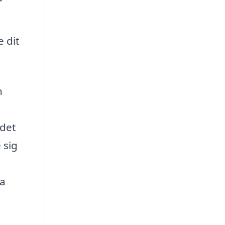
e dit
n
 det
 sig
ra