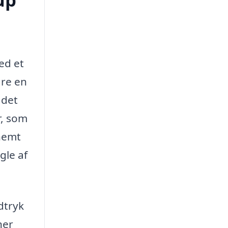
ed et
are en
 det
r, som
nemt
gle af
dtryk
ner