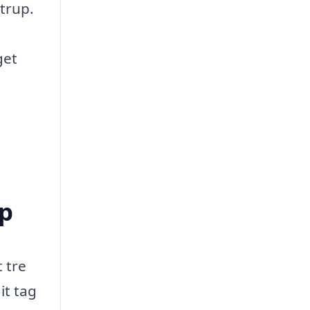
strup.
get
up
 tre
it tag