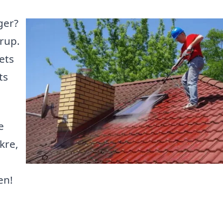
lger?
trup.
sets
ts
e
kre,
en!