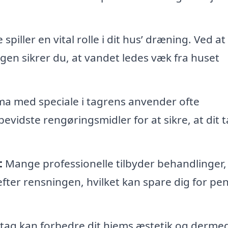
piller en vital rolle i dit hus’ dræning. Ved at
en sikrer du, at vandet ledes væk fra huset
ma med speciale i tagrens anvender ofte
vidste rengøringsmidler for at sikre, at dit 
.
:
Mange professionelle tilbyder behandlinger,
efter rensningen, hvilket kan spare dig for pe
 tag kan forbedre dit hjems æstetik og derme