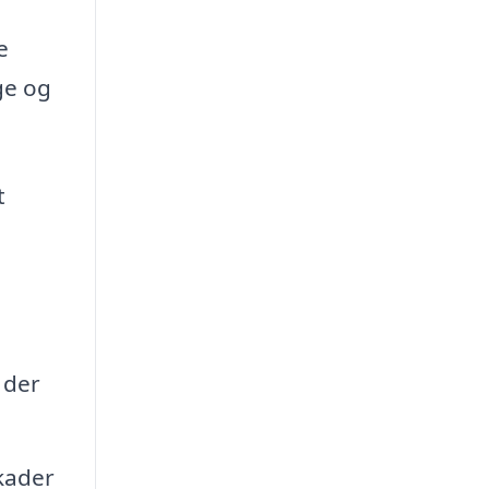
e
ge og
t
 der
skader