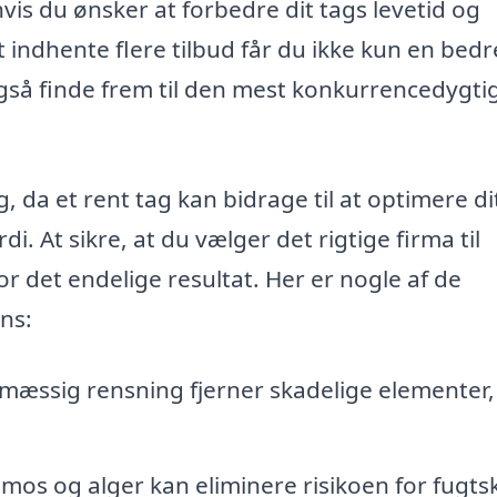
 hvis du ønsker at forbedre dit tags levetid og
 indhente flere tilbud får du ikke kun en bedr
også finde frem til den mest konkurrencedygti
, da et rent tag kan bidrage til at optimere di
i. At sikre, at du vælger det rigtige firma til
r det endelige resultat. Her er nogle af de
ns:
æssig rensning fjerner skadelige elementer,
 mos og alger kan eliminere risikoen for fugt